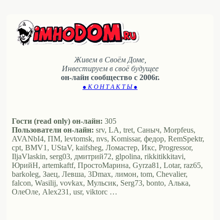
Живем в Своём Доме,
Инвестируем в своё будущее
он-лайн сообщество с 2006г.
● К О Н Т А К Т Ы ●
Гости (read only) он-лайн:
305
Пользователи он-лайн:
srv, LA, tret, Саныч, Morpfeus,
AVANbI4, ПМ, levtomsk, nvs, Komissar, федор, RemSpektr,
cpt, BMV1, UStaV, kaifsheg, Ломастер, Икс, Progressor,
IljaVlaskin, serg03, дмитрий72, glpolina, rikkitikkitavi,
ЮрийН, artemkaftf, ПростоМарина, Gyrza81, Lotar, raz65,
barkoleg, Заец, Левша, 3Dmax, лимон, tom, Chevalier,
falcon, Wasilij, vovkax, Мульсик, Serg73, bonto, Алька,
ОлеОле, Alex231, usr, viktorc …