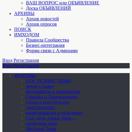
ВАШ ВОПРОС или ОБЪЯВЛЕНИЕ
Доска ОБЪЯВЛЕНИЙ
АРХИВЫ
Архив новостей
Архив опросов
ПОИСК
ИМХОДОМ
Правила Сообщества
Бизнес-интеграция
Форма связи с Админами
Вход
Регистрация
Вход
Регистрация
ФОРУМЫ
ПОСЛЕДНИЕ ТЕМЫ
земля и право
фундаменты и перекрытия
Стройка и Домовладение
стены и конструкции
электричество
коммуникации и отопление
Cад, двор, гараж, баня…
свободная тема
Местные Темы