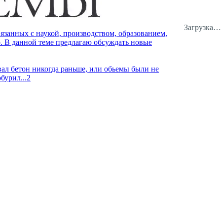
Загрузка…
занных с наукой, производством, образованием,
о. В данной теме предлагаю обсуждать новые
вал бетон никогда раньше, или обьемы были не
бурил...
2