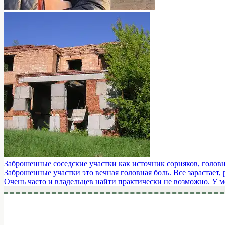
Заброшенные соседские участки как источник сорняков, голов
Заброшенные участки это вечная головная боль. Все зарастает,
Очень часто и владельцев найти практически не возможно. У ме