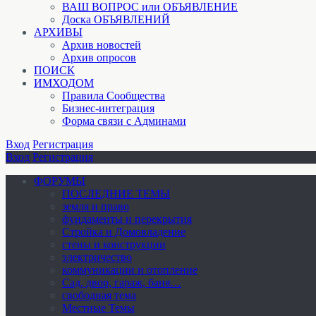
ВАШ ВОПРОС или ОБЪЯВЛЕНИЕ
Доска ОБЪЯВЛЕНИЙ
АРХИВЫ
Архив новостей
Архив опросов
ПОИСК
ИМХОДОМ
Правила Сообщества
Бизнес-интеграция
Форма связи с Админами
Вход
Регистрация
Вход
Регистрация
ФОРУМЫ
ПОСЛЕДНИЕ ТЕМЫ
земля и право
фундаменты и перекрытия
Стройка и Домовладение
стены и конструкции
электричество
коммуникации и отопление
Cад, двор, гараж, баня…
свободная тема
Местные Темы