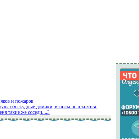
няков и пожаров
 рушатся скудные домики, взносы не платятся.
ня такие же соседи....
3