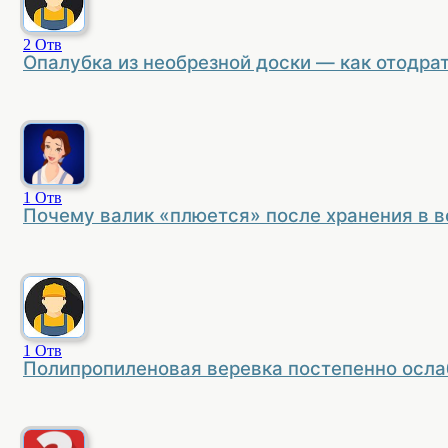
2
Отв
Опалубка из необрезной доски — как отодрат
1
Отв
Почему валик «плюется» после хранения в в
1
Отв
Полипропиленовая веревка постепенно осла