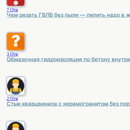
7
Отв
Чем резать ГВЛВ без пыли — пилить надо в 
3
Отв
Обмазочная гидроизоляция по бетону внутр
2
Отв
Стык кварцвинила с керамогранитом без по