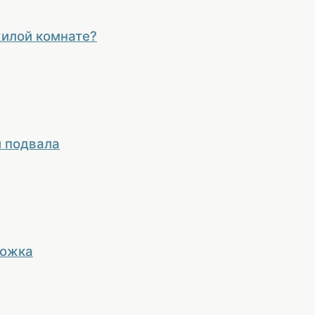
жилой комнате?
и подвала
рожка