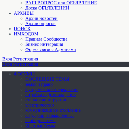
ВАШ ВОПРОС или ОБЪЯВЛЕНИЕ
Доска ОБЪЯВЛЕНИЙ
АРХИВЫ
Архив новостей
Архив опросов
ПОИСК
ИМХОДОМ
Правила Сообщества
Бизнес-интеграция
Форма связи с Админами
Вход
Регистрация
Вход
Регистрация
ФОРУМЫ
ПОСЛЕДНИЕ ТЕМЫ
земля и право
фундаменты и перекрытия
Стройка и Домовладение
стены и конструкции
электричество
коммуникации и отопление
Cад, двор, гараж, баня…
свободная тема
Местные Темы