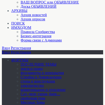
ВАШ ВОПРОС или ОБЪЯВЛЕНИЕ
Доска ОБЪЯВЛЕНИЙ
АРХИВЫ
Архив новостей
Архив опросов
ПОИСК
ИМХОДОМ
Правила Сообщества
Бизнес-интеграция
Форма связи с Админами
Вход
Регистрация
Вход
Регистрация
ФОРУМЫ
ПОСЛЕДНИЕ ТЕМЫ
земля и право
фундаменты и перекрытия
Стройка и Домовладение
стены и конструкции
электричество
коммуникации и отопление
Cад, двор, гараж, баня…
свободная тема
Местные Темы