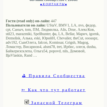
● К О Н Т А К Т Ы ●
Гости (read only) он-лайн:
447
Пользователи он-лайн:
UStaV, BMV1, LA, nvs, федор,
cpt, Саныч, tom, ПМ, Людмилка, Alis, Drue, АлексКов,
stil23, marazmiki, Spellhunter, фа, LA, Bellar, Марич, igornk,
Demolisk, Алька, eski, ЮрийН, Chevalier, theCut, oooaspz,
adv192, СынОлега, falcon, Komissar, Grigsh, Magog,
Ломастер, Висариoн4, alsmi78, tret, Ирбис, олеся, dusha,
Байкеризсклепа, Ольга54, popovd, nils, Домовой,
IljaVlaskin, Rand …
⛳ Правила Сообщества
➳ Как что тут работает
Запасной Телеграм