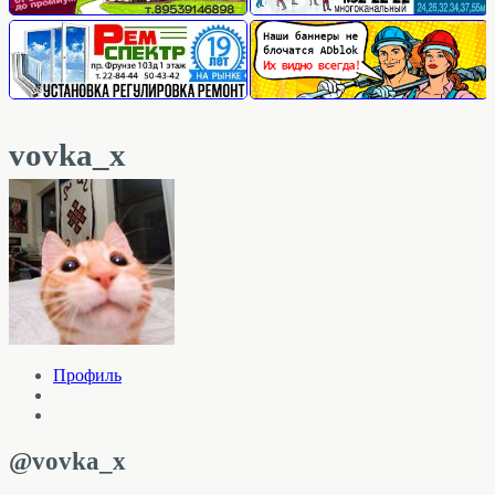
vovka_x
Профиль
@vovka_x