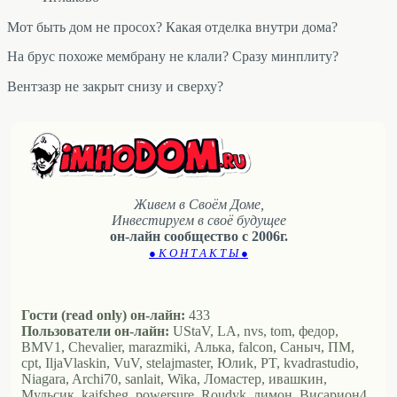
Мот быть дом не просох? Какая отделка внутри дома?
На брус похоже мембрану не клали? Сразу минплиту?
Вентзазр не закрыт снизу и сверху?
Живем в Своём Доме,
Инвестируем в своё будущее
он-лайн сообщество с 2006г.
● К О Н Т А К Т Ы ●
Гости (read only) он-лайн:
433
Пользователи он-лайн:
UStaV, LA, nvs, tom, федор,
BMV1, Chevalier, marazmiki, Алька, falcon, Саныч, ПМ,
cpt, IljaVlaskin, VuV, stelajmaster, Юлиk, PT, kvadrastudio,
Niagara, Archi70, sanlait, Wika, Ломастер, ивашкин,
Мульсик, kaifsheg, powersure, Roudyk, лимон, Висариoн4,