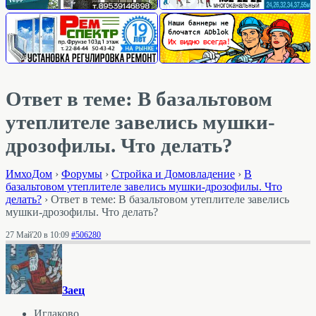
Ответ в теме: В базальтовом
утеплителе завелись мушки-
дрозофилы. Что делать?
ИмхоДом
›
Форумы
›
Стройка и Домовладение
›
В
базальтовом утеплителе завелись мушки-дрозофилы. Что
делать?
›
Ответ в теме: В базальтовом утеплителе завелись
мушки-дрозофилы. Что делать?
27 Май'20 в 10:09
#506280
Заец
Иглаково