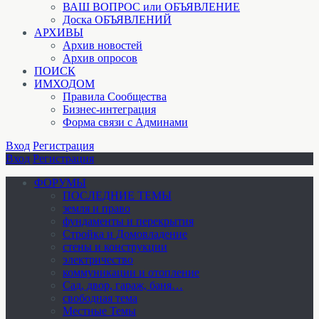
ВАШ ВОПРОС или ОБЪЯВЛЕНИЕ
Доска ОБЪЯВЛЕНИЙ
АРХИВЫ
Архив новостей
Архив опросов
ПОИСК
ИМХОДОМ
Правила Сообщества
Бизнес-интеграция
Форма связи с Админами
Вход
Регистрация
Вход
Регистрация
ФОРУМЫ
ПОСЛЕДНИЕ ТЕМЫ
земля и право
фундаменты и перекрытия
Стройка и Домовладение
стены и конструкции
электричество
коммуникации и отопление
Cад, двор, гараж, баня…
свободная тема
Местные Темы