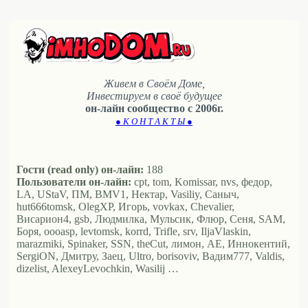
Живем в Своём Доме,
Инвестируем в своё будущее
он-лайн сообщество с 2006г.
● К О Н Т А К Т Ы ●
Гости (read only) он-лайн:
188
Пользователи он-лайн:
cpt, tom, Komissar, nvs, федор,
LA, UStaV, ПМ, BMV1, Нектар, Vasiliy, Саныч,
hut666tomsk, OlegXP, Игорь, vovkax, Chevalier,
Висариoн4, gsb, Людмилка, Мульсик, Флюр, Сеня, SAM,
Боря, oooasp, levtomsk, korrd, Trifle, srv, IljaVlaskin,
marazmiki, Spinaker, SSN, theCut, лимон, АЕ, Иннокентий,
SergiON, Дмитру, Заец, Ultro, borisoviv, Вадим777, Valdis,
dizelist, AlexeyLevochkin, Wasilij …