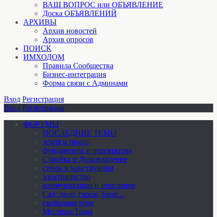
ВАШ ВОПРОС или ОБЪЯВЛЕНИЕ
Доска ОБЪЯВЛЕНИЙ
АРХИВЫ
Архив новостей
Архив опросов
ПОИСК
ИМХОДОМ
Правила Сообщества
Бизнес-интеграция
Форма связи с Админами
Вход
Регистрация
Вход
Регистрация
ФОРУМЫ
ПОСЛЕДНИЕ ТЕМЫ
земля и право
фундаменты и перекрытия
Стройка и Домовладение
стены и конструкции
электричество
коммуникации и отопление
Cад, двор, гараж, баня…
свободная тема
Местные Темы