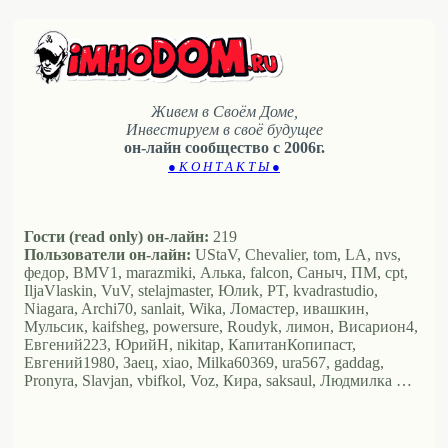
Живем в Своём Доме,
Инвестируем в своё будущее
он-лайн сообщество с 2006г.
● К О Н Т А К Т Ы ●
Гости (read only) он-лайн:
219
Пользователи он-лайн:
UStaV, Chevalier, tom, LA, nvs,
федор, BMV1, marazmiki, Алька, falcon, Саныч, ПМ, cpt,
IljaVlaskin, VuV, stelajmaster, Юлиk, PT, kvadrastudio,
Niagara, Archi70, sanlait, Wika, Ломастер, ивашкин,
Мульсик, kaifsheg, powersure, Roudyk, лимон, Висариoн4,
Евгений223, ЮрийН, nikitap, КапитанКопипаст,
Евгений1980, Заец, xiao, Milka60369, ura567, gaddag,
Pronyra, Slavjan, vbifkol, Voz, Кира, saksaul, Людмилка …