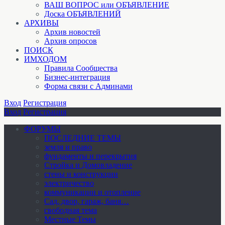
ВАШ ВОПРОС или ОБЪЯВЛЕНИЕ
Доска ОБЪЯВЛЕНИЙ
АРХИВЫ
Архив новостей
Архив опросов
ПОИСК
ИМХОДОМ
Правила Сообщества
Бизнес-интеграция
Форма связи с Админами
Вход
Регистрация
Вход
Регистрация
ФОРУМЫ
ПОСЛЕДНИЕ ТЕМЫ
земля и право
фундаменты и перекрытия
Стройка и Домовладение
стены и конструкции
электричество
коммуникации и отопление
Cад, двор, гараж, баня…
свободная тема
Местные Темы