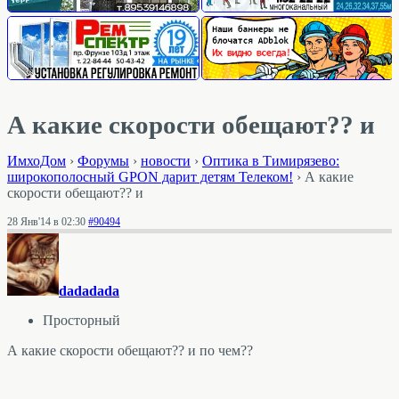
А какие скорости обещают?? и
ИмхоДом
›
Форумы
›
новости
›
Оптика в Тимирязево:
широкополосный GPON дарит детям Телеком!
›
А какие
скорости обещают?? и
28 Янв'14 в 02:30
#90494
dadadada
Просторный
А какие скорости обещают?? и по чем??