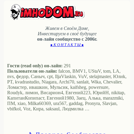
Живем в Своём Доме,
Инвестируем в своё будущее
он-лайн сообщество с 2006г.
● К О Н Т А К Т Ы ●
Гости (read only) он-лайн:
291
Пользователи он-лайн:
falcon, BMV1, UStaV, tom, LA,
nvs, федор, Саныч, cpt, IljaVlaskin, VuV, stelajmaster, Юлиk,
PT, kvadrastudio, Niagara, Archi70, sanlait, Wika, Chevalier,
Ломастер, ивашкин, Мульсик, kaifsheg, powersure,
Roudyk, лимон, Висариoн4, Евгений223, ЮрийН, nikitap,
КапитанКопипаст, Евгений1980, Заец, Алька, marazmiki,
ПМ, xiao, Milka60369, ura567, gaddag, Pronyra, Slavjan,
vbifkol, Voz, Кира, saksaul, Людмилка …