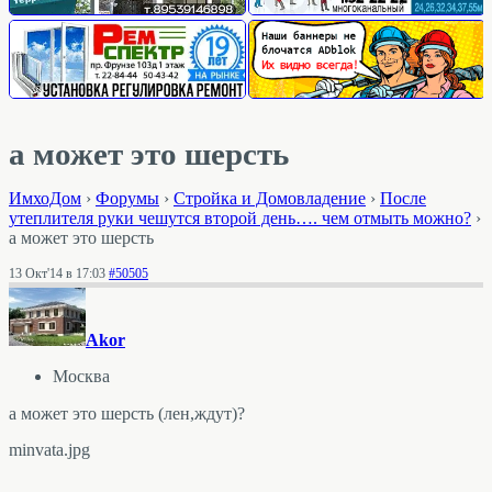
а может это шерсть
ИмхоДом
›
Форумы
›
Стройка и Домовладение
›
После
утеплителя руки чешутся второй день…. чем отмыть можно?
›
а может это шерсть
13 Окт'14 в 17:03
#50505
Akor
Москва
а может это шерсть (лен,ждут)?
minvata.jpg