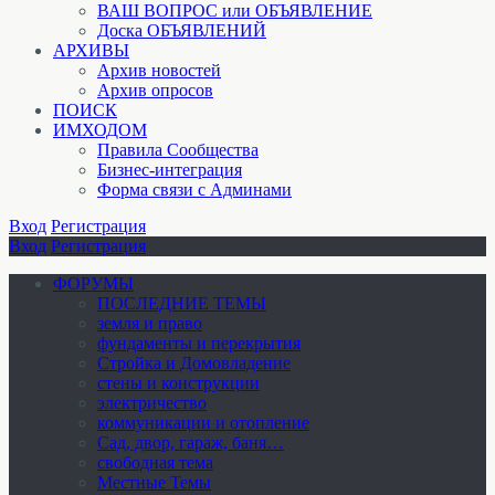
ВАШ ВОПРОС или ОБЪЯВЛЕНИЕ
Доска ОБЪЯВЛЕНИЙ
АРХИВЫ
Архив новостей
Архив опросов
ПОИСК
ИМХОДОМ
Правила Сообщества
Бизнес-интеграция
Форма связи с Админами
Вход
Регистрация
Вход
Регистрация
ФОРУМЫ
ПОСЛЕДНИЕ ТЕМЫ
земля и право
фундаменты и перекрытия
Стройка и Домовладение
стены и конструкции
электричество
коммуникации и отопление
Cад, двор, гараж, баня…
свободная тема
Местные Темы