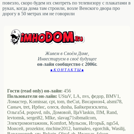
повезло, скоро будем их смотреть по телевизору с плакатами в
руках, когда дома там строили, возле Венского двора про
дорогу в 50 метрах им не говорили
Живем в Своём Доме,
Инвестируем в своё будущее
он-лайн сообщество с 2006г.
● К О Н Т А К Т Ы ●
Гости (read only) он-лайн:
456
Пользователи он-лайн:
UStaV, LA, nvs, федор, BMV1,
Ломастер, Komissar, cpt, tom, theCut, Висариoн4, alsmi78,
Саныч, tret, Ирбис, олеся, dusha, Байкеризсклепа,
Ольга54, popovd, nils, Домовой, IljaVlaskin, ПМ, Rand,
levtomsk, sergei82, MIke, slavag71sibmailcom,
Электромонтажник, Komfort, Мульсик, ИгорьБ, ngs54,
Моисей, prozektor, rinchine2012, barmaleo, egorchik, Wasilij,
Варламоврф, srv, Rykein, OlgaLab, Иваныч, falcon,