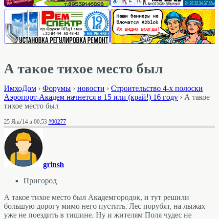
А такое тихое место был
ИмхоДом
›
Форумы
›
новости
›
Строительство 4-х полоски
Аэропорт-Академ начнется в 15 или (край!) 16 году
›
А такое
тихое место был
25 Янв'14 в 00:53
#90277
grinsh
Пригород
А такое тихое место был Академгородок, и тут решили
большую дорогу мимо него пустить. Лес порубят, на лыжах
уже не поездить в тишине. Ну и жителям Поля чудес не