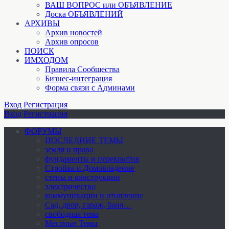
ВАШ ВОПРОС или ОБЪЯВЛЕНИЕ
Доска ОБЪЯВЛЕНИЙ
АРХИВЫ
Архив новостей
Архив опросов
ПОИСК
ИМХОДОМ
Правила Сообщества
Бизнес-интеграция
Форма связи с Админами
Вход
Регистрация
Вход
Регистрация
ФОРУМЫ
ПОСЛЕДНИЕ ТЕМЫ
земля и право
фундаменты и перекрытия
Стройка и Домовладение
стены и конструкции
электричество
коммуникации и отопление
Cад, двор, гараж, баня…
свободная тема
Местные Темы