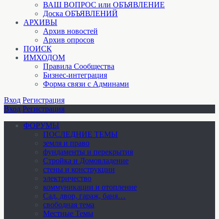
ВАШ ВОПРОС или ОБЪЯВЛЕНИЕ
Доска ОБЪЯВЛЕНИЙ
АРХИВЫ
Архив новостей
Архив опросов
ПОИСК
ИМХОДОМ
Правила Сообщества
Бизнес-интеграция
Форма связи с Админами
Вход
Регистрация
Вход
Регистрация
ФОРУМЫ
ПОСЛЕДНИЕ ТЕМЫ
земля и право
фундаменты и перекрытия
Стройка и Домовладение
стены и конструкции
электричество
коммуникации и отопление
Cад, двор, гараж, баня…
свободная тема
Местные Темы