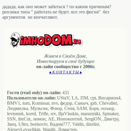
дадада, как оно может забиться ? по каким причинам?
реплики типа " работать не будет. все это фигня" без
аргументов не впечатляют.
Живем в Своём Доме,
Инвестируем в своё будущее
он-лайн сообщество с 2006г.
● К О Н Т А К Т Ы ●
Гости (read only) он-лайн:
431
Пользователи он-лайн:
UStaV, LA, ПМ, cpt, Висариoн4,
BMV1, tom, Komissar, nvs, федор, Саныч, gsb, Chevalier,
Людмилка, Мульсик, Флюр, Сеня, SAM, Боря, oooasp,
levtomsk, korrd, Trifle, srv, IljaVlaskin, marazmiki, Spinaker,
SSN, theCut, лимон, АЕ, Иннокентий, SergiON, Дмитру,
Заец, Ultro, borisoviv, Вадим777, Valdis, dizelist,
AlexeyLevochkin, Wasilij, Ломастер,