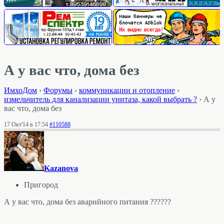
А у вас что, дома без
ИмхоДом
›
Форумы
›
коммуникации и отопление
›
измельчитель для канализации унитаза, какой выбрать ?
›
А у
вас что, дома без
17 Окт'14 в 17:54
#110588
Kazanova
Пригород
А у вас что, дома без аварийного питания ??????