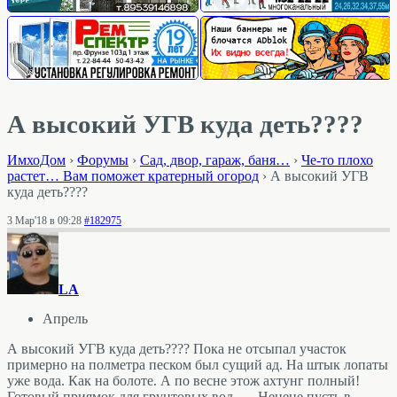
А высокий УГВ куда деть????
ИмхоДом
›
Форумы
›
Cад, двор, гараж, баня…
›
Че-то плохо
растет… Вам поможет кратерный огород
›
А высокий УГВ
куда деть????
3 Мар'18 в 09:28
#182975
LA
Апрель
А высокий УГВ куда деть???? Пока не отсыпал участок
примерно на полметра песком был сущий ад. На штык лопаты
уже вода. Как на болоте. А по весне этож ахтунг полный!
Готовый приямок для грунтовых вод….. Ненене пусть в