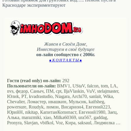
Краснодаре экспериментируют
Живем в Своём Доме,
Инвестируем в своё будущее
он-лайн сообщество с 2006г.
● К О Н Т А К Т Ы ●
Гости (read only) он-лайн:
292
Пользователи он-лайн:
BMV1, UStaV, falcon, tom, LA,
nvs, федор, Саныч, ПМ, cpt, IljaVlaskin, VuV, stelajmaster,
Юлиk, PT, kvadrastudio, Niagara, Archi70, sanlait, Wika,
Chevalier, Ломастер, ивашкин, Мульсик, kaifsheg,
powersure, Roudyk, лимон, Висариoн4, Евгений223,
ЮрийН, nikitap, КапитанКопипаст, Евгений1980, Заец,
Алька, marazmiki, xiao, Milka60369, ura567, gaddag,
Pronyra, Slavjan, vbifkol, Voz, Кира, saksaul, Людмилка …