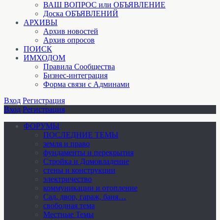
ВАШ ВОПРОС или ОБЪЯВЛЕНИЕ
Доска ОБЪЯВЛЕНИЙ
АРХИВЫ
Архив новостей
Архив опросов
ПОИСК
ИМХОДОМ
Правила Сообщества
Бизнес-интеграция
Форма связи с Админами
Вход
Регистрация
Вход
Регистрация
ФОРУМЫ
ПОСЛЕДНИЕ ТЕМЫ
земля и право
фундаменты и перекрытия
Стройка и Домовладение
стены и конструкции
электричество
коммуникации и отопление
Cад, двор, гараж, баня…
свободная тема
Местные Темы