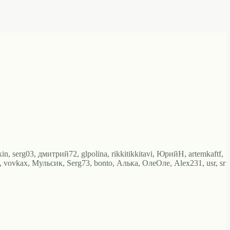
n, serg03, дмитрий72, glpolina, rikkitikkitavi, ЮрийН, artemkaftf,
, vovkax, Мульсик, Serg73, bonto, Алька, ОлеОле, Alex231, usr, srv