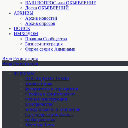
ВАШ ВОПРОС или ОБЪЯВЛЕНИЕ
Доска ОБЪЯВЛЕНИЙ
АРХИВЫ
Архив новостей
Архив опросов
ПОИСК
ИМХОДОМ
Правила Сообщества
Бизнес-интеграция
Форма связи с Админами
Вход
Регистрация
Вход
Регистрация
ФОРУМЫ
ПОСЛЕДНИЕ ТЕМЫ
земля и право
фундаменты и перекрытия
Стройка и Домовладение
стены и конструкции
электричество
коммуникации и отопление
Cад, двор, гараж, баня…
свободная тема
Местные Темы