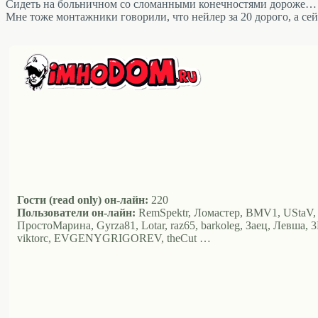
Сидеть на больничном со сломанными конечностями дороже…
Мне тоже монтажники говорили, что нейлер за 20 дорого, а се
Гости (read only) он-лайн:
220
Пользователи он-лайн:
RemSpektr, Ломастер, BMV1, UStaV, федо
ПростоМарина, Gyrza81, Lotar, raz65, barkoleg, Заец, Левша, 3D
viktorc, EVGENYGRIGOREV, theCut …