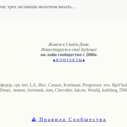
йчас хрен заставишь молотком махать…
Живем в Своём Доме,
Инвестируем в своё будущее
он-лайн сообщество с 2006г.
● К О Н Т А К Т Ы ●
р, cpt, tret, LA, Икс, Саныч, Komissar, Progressor, nvs, IljaVlaski
max, лимон, levtomsk, tom, Chevalier, falcon, Wasilij, kaifsheg, ПМ
⛳ Правила Сообщества