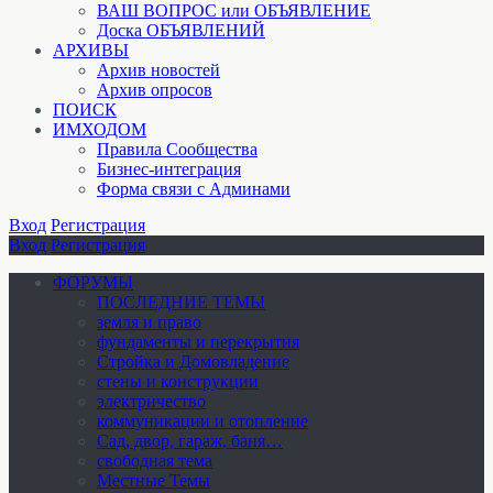
ВАШ ВОПРОС или ОБЪЯВЛЕНИЕ
Доска ОБЪЯВЛЕНИЙ
АРХИВЫ
Архив новостей
Архив опросов
ПОИСК
ИМХОДОМ
Правила Сообщества
Бизнес-интеграция
Форма связи с Админами
Вход
Регистрация
Вход
Регистрация
ФОРУМЫ
ПОСЛЕДНИЕ ТЕМЫ
земля и право
фундаменты и перекрытия
Стройка и Домовладение
стены и конструкции
электричество
коммуникации и отопление
Cад, двор, гараж, баня…
свободная тема
Местные Темы