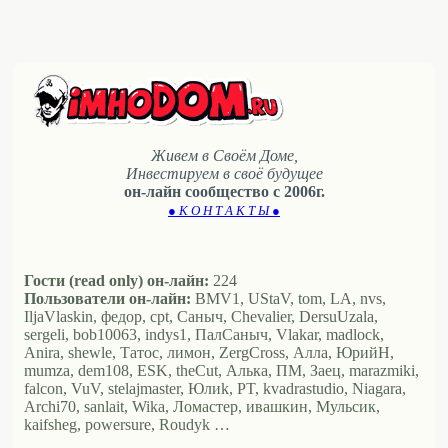
Живем в Своём Доме,
Инвестируем в своё будущее
он-лайн сообщество с 2006г.
● К О Н Т А К Т Ы ●
Гости (read only) он-лайн:
224
Пользователи он-лайн:
BMV1, UStaV, tom, LA, nvs,
IljaVlaskin, федор, cpt, Саныч, Chevalier, DersuUzala,
sergeli, bob10063, indys1, ПалСаныч, Vlakar, madlock,
Anira, shewle, Татос, лимон, ZergCross, Алла, ЮрийН,
mumza, dem108, ESK, theCut, Алька, ПМ, Заец, marazmiki,
falcon, VuV, stelajmaster, Юлиk, PT, kvadrastudio, Niagara,
Archi70, sanlait, Wika, Ломастер, ивашкин, Мульсик,
kaifsheg, powersure, Roudyk …