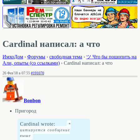
Cardinal написал: а что
ИмхоДом
›
Форумы
›
свободная тема
›
ツ Что бы пошопить на
Али, опыты (со ссылками)
›
Cardinal написал: а что
26 Фев'18 в 07:55
#191070
Bonbon
Пригород
Cardinal wrote: