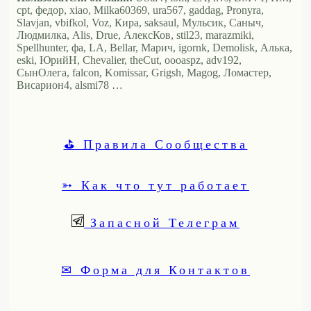
cpt, федор, xiao, Milka60369, ura567, gaddag, Pronyra,
Slavjan, vbifkol, Voz, Кира, saksaul, Мульсик, Саныч,
Людмилка, Alis, Drue, АлексКов, stil23, marazmiki,
Spellhunter, фа, LA, Bellar, Марич, igornk, Demolisk, Алька,
eski, ЮрийН, Chevalier, theCut, oooaspz, adv192,
СынОлега, falcon, Komissar, Grigsh, Magog, Ломастер,
Висариoн4, alsmi78 …
⛳ Правила Сообщества
➳ Как что тут работает
Запасной Телеграм
✉ Форма для Контактов