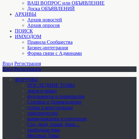
ВАШ ВОПРОС или ОБЪЯВЛЕНИЕ
Доска ОБЪЯВЛЕНИЙ
АРХИВЫ
Архив новостей
Архив опросов
ПОИСК
ИМХОДОМ
Правила Сообщества
Бизнес-интеграция
Форма связи с Админами
Вход
Регистрация
Вход
Регистрация
ФОРУМЫ
ПОСЛЕДНИЕ ТЕМЫ
земля и право
фундаменты и перекрытия
Стройка и Домовладение
стены и конструкции
электричество
коммуникации и отопление
Cад, двор, гараж, баня…
свободная тема
Местные Темы