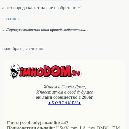
а что народ скажет на сие изобретение?
ссылка
…
Термоусаживаемая попа провод соединитель…
надо брать, я считаю
Живем в Своём Доме,
Инвестируем в своё будущее
он-лайн сообщество с 2006г.
● К О Н Т А К Т Ы ●
Гости (read only) он-лайн:
443
Пользователи он-лайн:
UStaV, tom, LA, nvs, BMV1, ПМ,