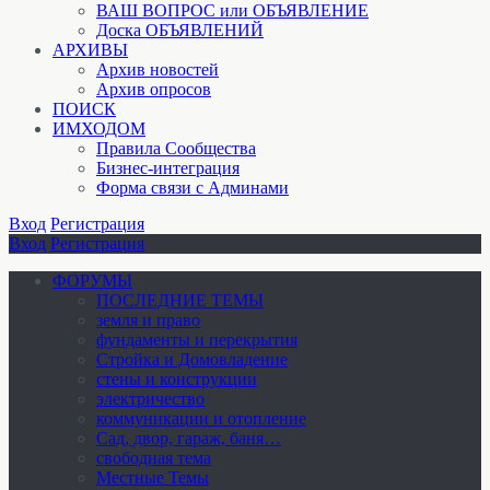
ВАШ ВОПРОС или ОБЪЯВЛЕНИЕ
Доска ОБЪЯВЛЕНИЙ
АРХИВЫ
Архив новостей
Архив опросов
ПОИСК
ИМХОДОМ
Правила Сообщества
Бизнес-интеграция
Форма связи с Админами
Вход
Регистрация
Вход
Регистрация
ФОРУМЫ
ПОСЛЕДНИЕ ТЕМЫ
земля и право
фундаменты и перекрытия
Стройка и Домовладение
стены и конструкции
электричество
коммуникации и отопление
Cад, двор, гараж, баня…
свободная тема
Местные Темы