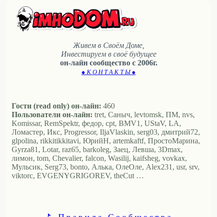
Живем в Своём Доме,
Инвестируем в своё будущее
он-лайн сообщество с 2006г.
● К О Н Т А К Т Ы ●
Гости (read only) он-лайн:
460
Пользователи он-лайн:
tret, Саныч, levtomsk, ПМ, nvs,
Komissar, RemSpektr, федор, cpt, BMV1, UStaV, LA,
Ломастер, Икс, Progressor, IljaVlaskin, serg03, дмитрий72,
glpolina, rikkitikkitavi, ЮрийН, artemkaftf, ПростоМарина,
Gyrza81, Lotar, raz65, barkoleg, Заец, Левша, 3Dmax,
лимон, tom, Chevalier, falcon, Wasilij, kaifsheg, vovkax,
Мульсик, Serg73, bonto, Алька, ОлеОле, Alex231, usr, srv,
viktorc, EVGENYGRIGOREV, theCut …
⛳ Правила Сообщества