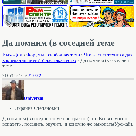
Да помним (в соседней теме
ИмхоДом
›
Форумы
›
свободная тема
›
Что за спецтехника для
корчевания пней? У нас такая есть?
›
Да помним (в соседней
теме
7 Окт'14 в 14:53
#109902
Universal
Окраина Степановки
Да помним (в соседней теме про трактор) что Вы всё могёте:
вспахать , посадить, окучить и конечно же выкопать(Урожай).