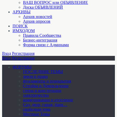
ВАШ ВОПРОС или ОБЪЯВЛЕНИЕ
Доска ОБЪЯВЛЕНИЙ
АРХИВЫ
Архив новостей
Архив опросов
ПОИСК
ИМХОДОМ
Правила Сообщества
Бизнес-интеграция
Форма связи с Админами
Вход
Регистрация
Вход
Регистрация
ФОРУМЫ
ПОСЛЕДНИЕ ТЕМЫ
земля и право
фундаменты и перекрытия
Стройка и Домовладение
стены и конструкции
электричество
коммуникации и отопление
Cад, двор, гараж, баня…
свободная тема
Местные Темы