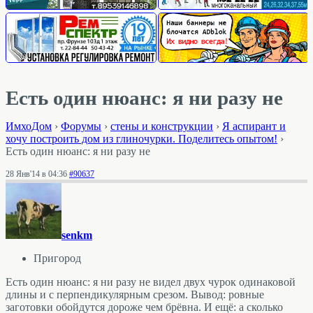
Есть один нюанс: я ни разу не
ИмхоДом
›
Форумы
›
стены и конструкции
›
Я аспирант и
хочу построить дом из глиночурки. Поделитесь опытом!
›
Есть один нюанс: я ни разу не
28 Янв'14 в 04:36
#90637
senkm
Пригород
Есть один нюанс: я ни разу не видел двух чурок одинаковой
длины и с перпендикулярным срезом. Вывод: ровные
заготовки обойдутся дороже чем брёвна. И ещё: а сколько