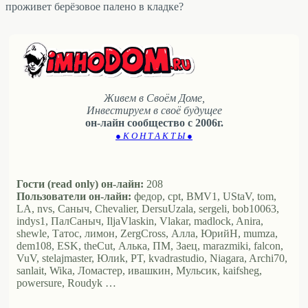
проживет берёзовое палено в кладке?
Живем в Своём Доме,
Инвестируем в своё будущее
он-лайн сообщество с 2006г.
● К О Н Т А К Т Ы ●
Гости (read only) он-лайн:
208
Пользователи он-лайн:
федор, cpt, BMV1, UStaV, tom,
LA, nvs, Саныч, Chevalier, DersuUzala, sergeli, bob10063,
indys1, ПалСаныч, IljaVlaskin, Vlakar, madlock, Anira,
shewle, Татос, лимон, ZergCross, Алла, ЮрийН, mumza,
dem108, ESK, theCut, Алька, ПМ, Заец, marazmiki, falcon,
VuV, stelajmaster, Юлиk, PT, kvadrastudio, Niagara, Archi70,
sanlait, Wika, Ломастер, ивашкин, Мульсик, kaifsheg,
powersure, Roudyk …