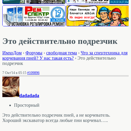
Это действительно подрезчик
ИмхоДом
›
Форумы
›
свободная тема
›
Что за спецтехника для
корчевания пней? У нас такая есть?
›
Это действительно
подрезчик
7 Окт'14 в 05:15
#109896
dadadada
Просторный
Это действительно подрезчик пней, а не корчеватель.
Хороший экскаватор всегда любые пни корчевал…..