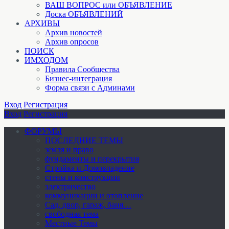
ВАШ ВОПРОС или ОБЪЯВЛЕНИЕ
Доска ОБЪЯВЛЕНИЙ
АРХИВЫ
Архив новостей
Архив опросов
ПОИСК
ИМХОДОМ
Правила Сообщества
Бизнес-интеграция
Форма связи с Админами
Вход
Регистрация
Вход
Регистрация
ФОРУМЫ
ПОСЛЕДНИЕ ТЕМЫ
земля и право
фундаменты и перекрытия
Стройка и Домовладение
стены и конструкции
электричество
коммуникации и отопление
Cад, двор, гараж, баня…
свободная тема
Местные Темы