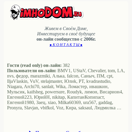
Живем в Своём Доме,
Инвестируем в своё будущее
он-лайн сообщество с 2006г.
● К О Н Т А К Т Ы ●
Гости (read only) он-лайн:
382
Пользователи он-лайн:
BMV1, UStaV, Chevalier, tom, LA,
nvs, федор, marazmiki, Алька, falcon, Саныч, ПМ, cpt,
IljaVlaskin, VuV, stelajmaster, Юлиk, PT, kvadrastudio,
Niagara, Archi70, sanlait, Wika, Ломастер, ивашкин,
Мульсик, kaifsheg, powersure, Roudyk, лимон, Висариoн4,
Евгений223, ЮрийН, nikitap, КапитанКопипаст,
Евгений1980, Заец, xiao, Milka60369, ura567, gaddag,
Pronyra, Slavjan, vbifkol, Voz, Кира, saksaul, Людмилка …