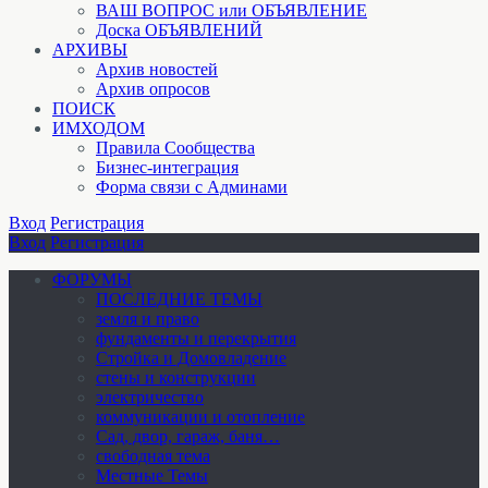
ВАШ ВОПРОС или ОБЪЯВЛЕНИЕ
Доска ОБЪЯВЛЕНИЙ
АРХИВЫ
Архив новостей
Архив опросов
ПОИСК
ИМХОДОМ
Правила Сообщества
Бизнес-интеграция
Форма связи с Админами
Вход
Регистрация
Вход
Регистрация
ФОРУМЫ
ПОСЛЕДНИЕ ТЕМЫ
земля и право
фундаменты и перекрытия
Стройка и Домовладение
стены и конструкции
электричество
коммуникации и отопление
Cад, двор, гараж, баня…
свободная тема
Местные Темы