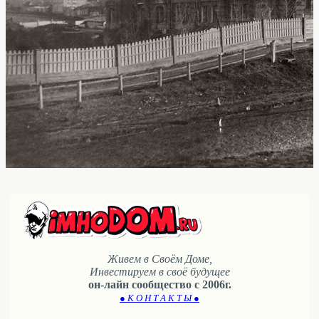
Живем в Своём Доме,
Инвестируем в своё будущее
он-лайн сообщество с 2006г.
● К О Н Т А К Т Ы ●