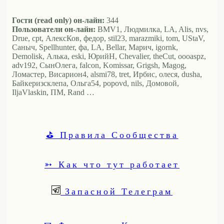
Гости (read only) он-лайн:
344
Пользователи он-лайн:
BMV1, Людмилка, LA, Alis, nvs,
Drue, cpt, АлексКов, федор, stil23, marazmiki, tom, UStaV,
Саныч, Spellhunter, фа, LA, Bellar, Марич, igornk,
Demolisk, Алька, eski, ЮрийН, Chevalier, theCut, oooaspz,
adv192, СынОлега, falcon, Komissar, Grigsh, Magog,
Ломастер, Висариoн4, alsmi78, tret, Ирбис, олеся, dusha,
Байкеризсклепа, Ольга54, popovd, nils, Домовой,
IljaVlaskin, ПМ, Rand …
⛳ Правила Сообщества
➳ Как что тут работает
Запасной Телеграм