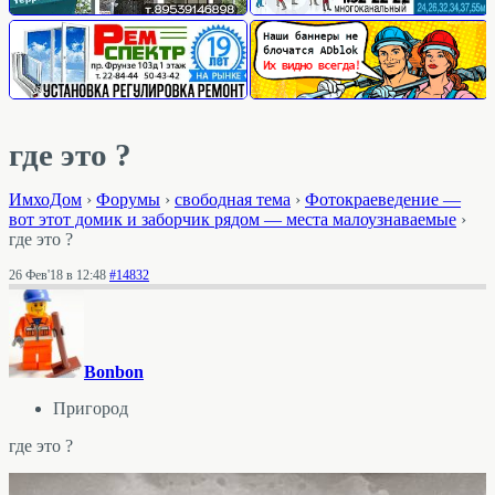
где это ?
ИмхоДом
›
Форумы
›
свободная тема
›
Фотокраеведение —
вот этот домик и заборчик рядом — места малоузнаваемые
›
где это ?
26 Фев'18 в 12:48
#14832
Bonbon
Пригород
где это ?