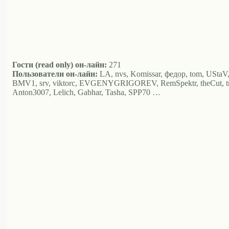
Гости (read only) он-лайн:
271
Пользователи он-лайн:
LA, nvs, Komissar, федор, tom, UStaV, 
BMV1, srv, viktorc, EVGENYGRIGOREV, RemSpektr, theCut, tret,
Anton3007, Lelich, Gabhar, Tasha, SPP70 …