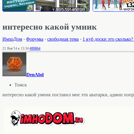
интересно какой умник
ИмхоДом
›
Форумы
›
свободная тема
›
1 куб доски это сколько
21 Янв'14 в 13:34
#89864
DenAbd
Томск
интересно какой умник поставил мне эти аватарки, админ поп