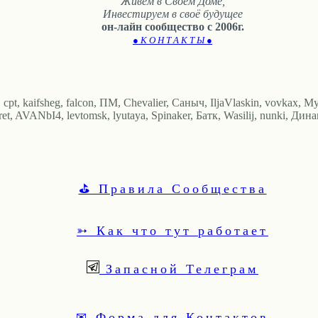
Живем в Своём Доме,
Инвестируем в своё будущее
он-лайн сообщество с 2006г.
● К О Н Т А К Т Ы ●
cpt, kaifsheg, falcon, ПМ, Chevalier, Саныч, IljaVlaskin, vovkax, 
 AVANbI4, levtomsk, lyutaya, Spinaker, Батк, Wasilij, nunki, Дин
⛳ Правила Сообщества
➳ Как что тут работает
Запасной Телеграм
✉ Форма для Контактов