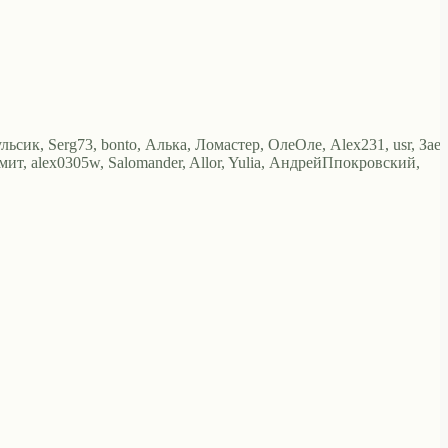
Мульсик, Serg73, bonto, Алька, Ломастер, ОлеОле, Alex231, usr, Заец
амит, alex0305w, Salomander, Allor, Yulia, АндрейПпокровский,