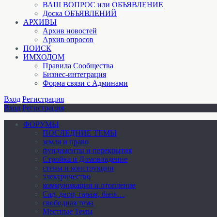
ВАШ ВОПРОС или ОБЪЯВЛЕНИЕ
Доска ОБЪЯВЛЕНИЙ
АРХИВЫ
Архив новостей
Архив опросов
ПОИСК
ИМХОДОМ
Правила Сообщества
Бизнес-интеграция
Форма связи с Админами
Вход
Регистрация
Вход
Регистрация
ФОРУМЫ
ПОСЛЕДНИЕ ТЕМЫ
земля и право
фундаменты и перекрытия
Стройка и Домовладение
стены и конструкции
электричество
коммуникации и отопление
Cад, двор, гараж, баня…
свободная тема
Местные Темы