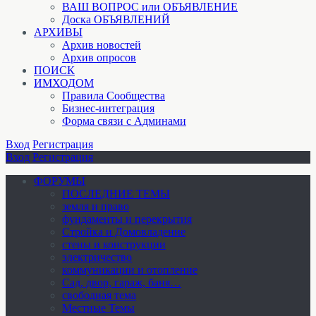
ВАШ ВОПРОС или ОБЪЯВЛЕНИЕ
Доска ОБЪЯВЛЕНИЙ
АРХИВЫ
Архив новостей
Архив опросов
ПОИСК
ИМХОДОМ
Правила Сообщества
Бизнес-интеграция
Форма связи с Админами
Вход
Регистрация
Вход
Регистрация
ФОРУМЫ
ПОСЛЕДНИЕ ТЕМЫ
земля и право
фундаменты и перекрытия
Стройка и Домовладение
стены и конструкции
электричество
коммуникации и отопление
Cад, двор, гараж, баня…
свободная тема
Местные Темы