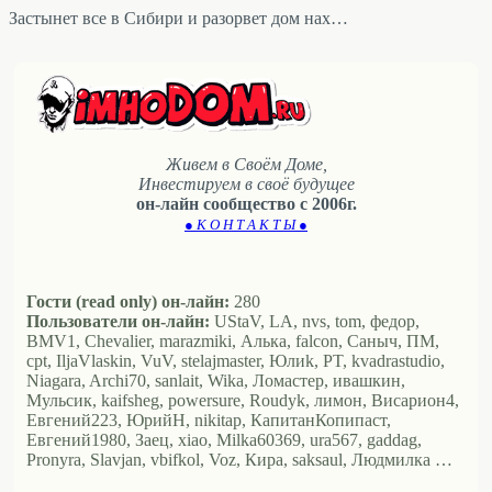
Застынет все в Сибири и разорвет дом нах…
Живем в Своём Доме,
Инвестируем в своё будущее
он-лайн сообщество с 2006г.
● К О Н Т А К Т Ы ●
Гости (read only) он-лайн:
280
Пользователи он-лайн:
UStaV, LA, nvs, tom, федор,
BMV1, Chevalier, marazmiki, Алька, falcon, Саныч, ПМ,
cpt, IljaVlaskin, VuV, stelajmaster, Юлиk, PT, kvadrastudio,
Niagara, Archi70, sanlait, Wika, Ломастер, ивашкин,
Мульсик, kaifsheg, powersure, Roudyk, лимон, Висариoн4,
Евгений223, ЮрийН, nikitap, КапитанКопипаст,
Евгений1980, Заец, xiao, Milka60369, ura567, gaddag,
Pronyra, Slavjan, vbifkol, Voz, Кира, saksaul, Людмилка …