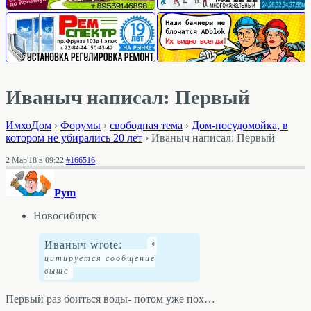
Иваныч написал: Первый
ИмхоДом
›
Форумы
›
свободная тема
›
Дом-посудомойка, в
котором не убирались 20 лет
›
Иваныч написал: Первый
2 Мар'18 в 09:22
#166516
Pym
Новосибирск
Иваныч wrote:
Первый раз боиться воды- потом уже пох…