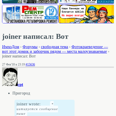
joiner написал: Вот
ИмхоДом
›
Форумы
›
свободная тема
›
Фотокраеведение —
вот этот домик и заборчик рядом — места малоузнаваемые
›
joiner написал: Вот
27 Фев'18 в 23:19
#15636
cpt
Пригород
joiner wrote: