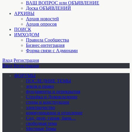
ВАШ ВОПРОС или ОБЪЯВЛЕНИЕ
Доска ОБЪЯВЛЕНИЙ
АРХИВЫ
Архив новостей
Архив опросов
ПОИСК
ИМХОДОМ
Правила Сообщества
Бизнес-интеграция
Форма связи с Админами
Вход
Регистрация
Вход
Регистрация
ФОРУМЫ
ПОСЛЕДНИЕ ТЕМЫ
земля и право
фундаменты и перекрытия
Стройка и Домовладение
стены и конструкции
электричество
коммуникации и отопление
Cад, двор, гараж, баня…
свободная тема
Местные Темы