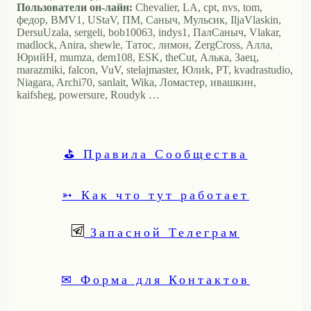
Пользователи он-лайн:
Chevalier, LA, cpt, nvs, tom,
федор, BMV1, UStaV, ПМ, Саныч, Мульсик, IljaVlaskin,
DersuUzala, sergeli, bob10063, indys1, ПалСаныч, Vlakar,
madlock, Anira, shewle, Татос, лимон, ZergCross, Алла,
ЮрийН, mumza, dem108, ESK, theCut, Алька, Заец,
marazmiki, falcon, VuV, stelajmaster, Юлиk, PT, kvadrastudio,
Niagara, Archi70, sanlait, Wika, Ломастер, ивашкин,
kaifsheg, powersure, Roudyk …
⛳ Правила Сообщества
➳ Как что тут работает
Запасной Телеграм
✉ Форма для Контактов