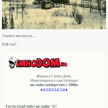
Узнаёте местность…
Буф сад?
Живем в Своём Доме,
Инвестируем в своё будущее
он-лайн сообщество с 2006г.
● К О Н Т А К Т Ы ●
Гости (read only) он-лайн:
387