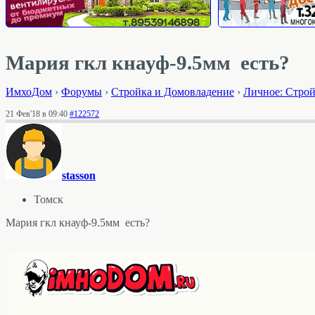
Мария гкл кнауф-9.5мм есть?
ИмхоДом
›
Форумы
›
Стройка и Домовладение
›
Личное: Стро
21 Фев'18 в 09:40
#122572
stasson
Томск
Мария гкл кнауф-9.5мм есть?