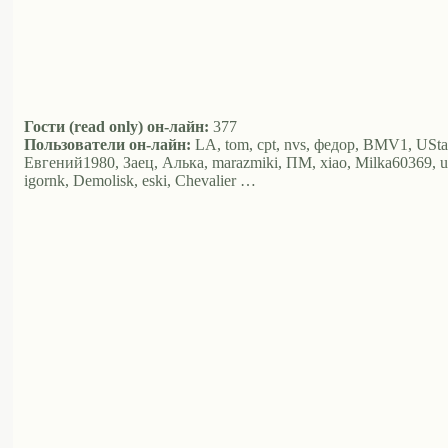
Гости (read only) он-лайн:
377
Пользователи он-лайн:
LA, tom, cpt, nvs, федор, BMV1, USt
Евгений1980, Заец, Алька, marazmiki, ПМ, xiao, Milka60369, ura5
igornk, Demolisk, eski, Chevalier …