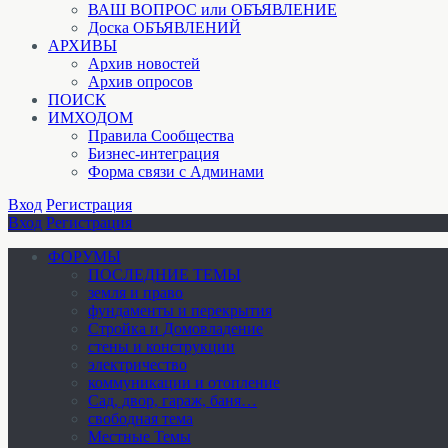
ВАШ ВОПРОС или ОБЪЯВЛЕНИЕ
Доска ОБЪЯВЛЕНИЙ
АРХИВЫ
Архив новостей
Архив опросов
ПОИСК
ИМХОДОМ
Правила Сообщества
Бизнес-интеграция
Форма связи с Админами
Вход
Регистрация
Вход
Регистрация
ФОРУМЫ
ПОСЛЕДНИЕ ТЕМЫ
земля и право
фундаменты и перекрытия
Стройка и Домовладение
стены и конструкции
электричество
коммуникации и отопление
Cад, двор, гараж, баня…
свободная тема
Местные Темы