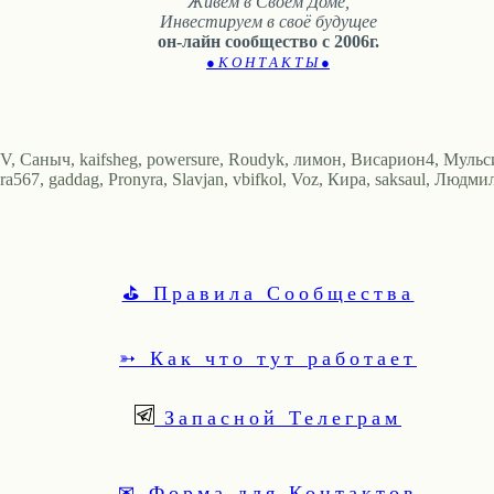
Живем в Своём Доме,
Инвестируем в своё будущее
он-лайн сообщество с 2006г.
● К О Н Т А К Т Ы ●
aV, Саныч, kaifsheg, powersure, Roudyk, лимон, Висариoн4, Муль
67, gaddag, Pronyra, Slavjan, vbifkol, Voz, Кира, saksaul, Людмилка
⛳ Правила Сообщества
➳ Как что тут работает
Запасной Телеграм
✉ Форма для Контактов