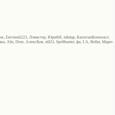
сик, Евгений223, Ломастер, ЮрийН, nikitap, КапитанКопипаст,
, Alis, Drue, АлексКов, stil23, Spellhunter, фа, LA, Bellar, Марич,