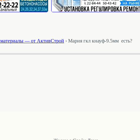
йматериалы — от АктивСтрой
›
Мария гкл кнауф-9.5мм есть?