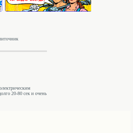
плиточник
 электрическим
олго 20-80 сек и очень