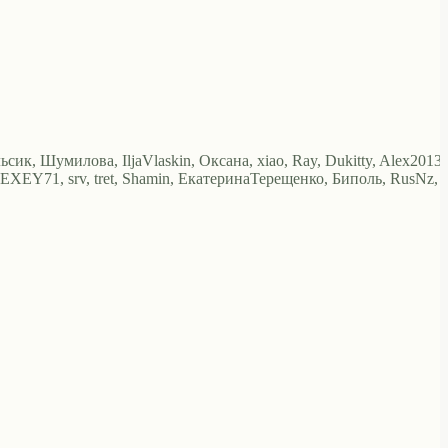
ьсик, Шумилова, IljaVlaskin, Оксана, xiao, Ray, Dukitty, Alex2013,
EXEY71, srv, tret, Shamin, ЕкатеринаТерещенко, Биполь, RusNz,