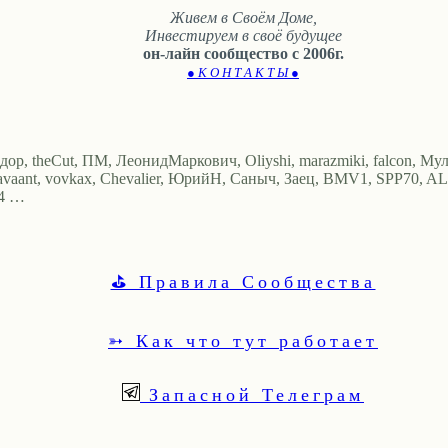
Живем в Своём Доме,
Инвестируем в своё будущее
он-лайн сообщество с 2006г.
● К О Н Т А К Т Ы ●
едор, theCut, ПМ, ЛеонидМаркович, Oliyshi, marazmiki, falcon, Мул
lavaant, vovkax, Chevalier, ЮрийН, Саныч, Заец, BMV1, SPP70, AL
I4 …
⛳ Правила Сообщества
➳ Как что тут работает
Запасной Телеграм