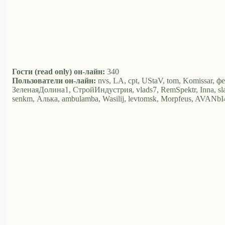
Гости (read only) он-лайн:
340
Пользователи он-лайн:
nvs, LA, cpt, UStaV, tom, Komissar, ф
ЗеленаяДолина1, СтройИндустрия, vlads7, RemSpektr, Inna, s
senkm, Алька, ambulamba, Wasilij, levtomsk, Morpfeus, AVANb