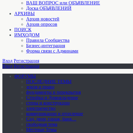
ВАШ ВОПРОС или ОБЪЯВЛЕНИЕ
Доска ОБЪЯВЛЕНИЙ
АРХИВЫ
Архив новостей
Архив опросов
ПОИСК
ИМХОДОМ
Правила Сообщества
Бизнес-интеграция
Форма связи с Админами
Вход
Регистрация
Вход
Регистрация
ФОРУМЫ
ПОСЛЕДНИЕ ТЕМЫ
земля и право
фундаменты и перекрытия
Стройка и Домовладение
стены и конструкции
электричество
коммуникации и отопление
Cад, двор, гараж, баня…
свободная тема
Местные Темы