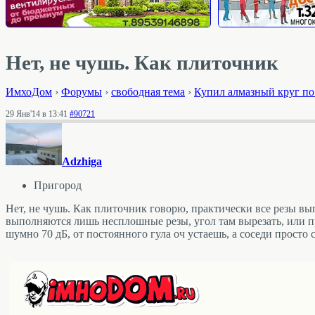
Нет, не чушь. Как плиточник
ИмхоДом
›
Форумы
›
свободная тема
›
Купил алмазный круг по 
29 Янв'14 в 13:41
#90721
Adzhiga
Пригород
Нет, не чушь. Как плиточник говорю, практически все резы вы
выполняются лишь несплошные резы, угол там вырезать, или проп
шумно 70 дБ, от постоянного гула оч устаешь, а соседи просто с