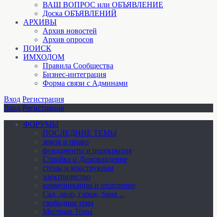
ВАШ ВОПРОС или ОБЪЯВЛЕНИЕ
Доска ОБЪЯВЛЕНИЙ
АРХИВЫ
Архив новостей
Архив опросов
ПОИСК
ИМХОДОМ
Правила Сообщества
Бизнес-интеграция
Форма связи с Админами
Вход
Регистрация
Вход
Регистрация
ФОРУМЫ
ПОСЛЕДНИЕ ТЕМЫ
земля и право
фундаменты и перекрытия
Стройка и Домовладение
стены и конструкции
электричество
коммуникации и отопление
Cад, двор, гараж, баня…
свободная тема
Местные Темы