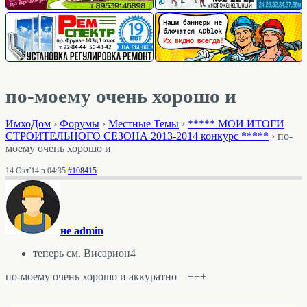
по-моему очень хорошо и
ИмхоДом
›
Форумы
›
Местные Темы
›
***** МОИ ИТОГИ
СТРОИТЕЛЬНОГО СЕЗОНА 2013-2014 конкурс *****
›
по-
моему очень хорошо и
14 Окт'14 в 04:35
#108415
не admin
теперь см. Висариoн4
по-моему очень хорошо и аккуратно +++