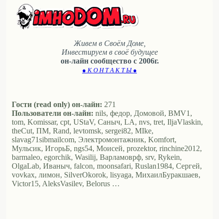
Живем в Своём Доме,
Инвестируем в своё будущее
он-лайн сообщество с 2006г.
● К О Н Т А К Т Ы ●
Гости (read only) он-лайн:
271
Пользователи он-лайн:
nils, федор, Домовой, BMV1,
tom, Komissar, cpt, UStaV, Саныч, LA, nvs, tret, IljaVlaskin,
theCut, ПМ, Rand, levtomsk, sergei82, MIke,
slavag71sibmailcom, Электромонтажник, Komfort,
Мульсик, ИгорьБ, ngs54, Моисей, prozektor, rinchine2012,
barmaleo, egorchik, Wasilij, Варламоврф, srv, Rykein,
OlgaLab, Иваныч, falcon, moonsafari, Ruslan1984, Сергей,
vovkax, лимон, SilverOkorok, lisyaga, МихаилБуракшаев,
Victor15, AleksVasilev, Belorus …