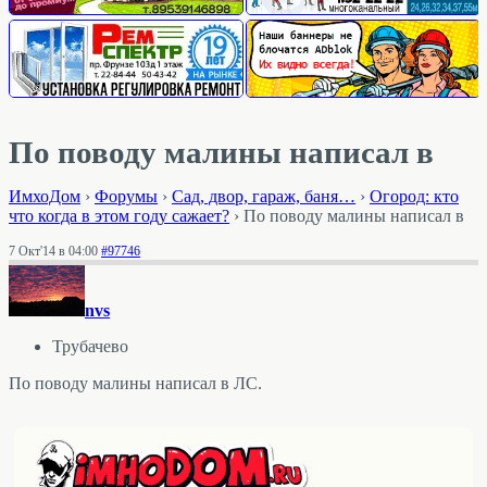
По поводу малины написал в
ИмхоДом
›
Форумы
›
Cад, двор, гараж, баня…
›
Огород: кто
что когда в этом году сажает?
›
По поводу малины написал в
7 Окт'14 в 04:00
#97746
nvs
Трубачево
По поводу малины написал в ЛС.