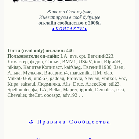
Живем в Своём Доме,
Инвестируем в своё будущее
он-лайн сообщество с 2006г.
● К О Н Т А К Т Ы ●
Гости (read only) он-лайн:
446
Пользователи он-лайн:
LA, nvs, cpt, Евгений223,
Ломастер, федор, Саныч, BMV1, UStaV, tom, ЮрийН,
nikitap, КапитанКопипаст, kaifsheg, Евгений1980, Заец,
Алька, Мульсик, Висариoн4, marazmiki, ПМ, xiao,
Milka60369, ura567, gaddag, Pronyra, Slavjan, vbifkol, Voz,
Кира, saksaul, Людмилка, Alis, Drue, АлексКов, stil23,
Spellhunter, фа, LA, Bellar, Марич, igornk, Demolisk, eski,
Chevalier, theCut, oooaspz, adv192 …
⛳ Правила Сообщества