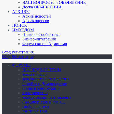
ВАШ ВОПРОС или ОБЪЯВЛЕНИЕ
Доска ОБЪЯВЛЕНИЙ
АРХИВЫ
Архив новостей
Архив опросов
ПОИСК
ИМХОДОМ
Правила Сообщества
Бизнес-интеграция
Форма связи с Админами
Вход
Регистрация
Вход
Регистрация
ФОРУМЫ
ПОСЛЕДНИЕ ТЕМЫ
земля и право
фундаменты и перекрытия
Стройка и Домовладение
стены и конструкции
электричество
коммуникации и отопление
Cад, двор, гараж, баня…
свободная тема
Местные Темы