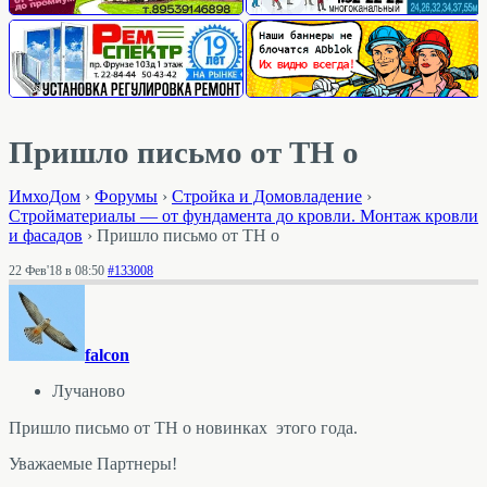
Пришло письмо от ТН о
ИмхоДом
›
Форумы
›
Стройка и Домовладение
›
Стройматериалы — от фундамента до кровли. Монтаж кровли
и фасадов
›
Пришло письмо от ТН о
22 Фев'18 в 08:50
#133008
falcon
Лучаново
Пришло письмо от ТН о новинках этого года.
Уважаемые Партнеры!