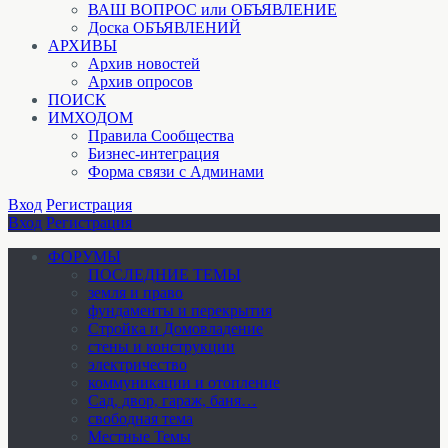
ВАШ ВОПРОС или ОБЪЯВЛЕНИЕ
Доска ОБЪЯВЛЕНИЙ
АРХИВЫ
Архив новостей
Архив опросов
ПОИСК
ИМХОДОМ
Правила Сообщества
Бизнес-интеграция
Форма связи с Админами
Вход
Регистрация
Вход
Регистрация
ФОРУМЫ
ПОСЛЕДНИЕ ТЕМЫ
земля и право
фундаменты и перекрытия
Стройка и Домовладение
стены и конструкции
электричество
коммуникации и отопление
Cад, двор, гараж, баня…
свободная тема
Местные Темы