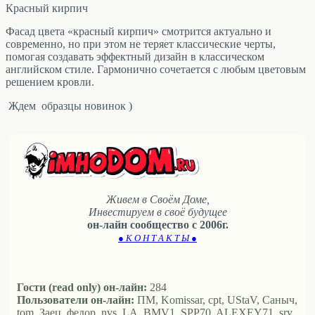
Красный кирпич
Фасад цвета «красный кирпич» смотрится актуально и
современно, но при этом не теряет классические черты,
помогая создавать эффектный дизайн в классическом
английском стиле. Гармонично сочетается с любым цветовым
решением кровли.
Ждем образцы новинок )
Живем в Своём Доме,
Инвестируем в своё будущее
он-лайн сообщество с 2006г.
● К О Н Т А К Т Ы ●
Гости (read only) он-лайн:
284
Пользователи он-лайн:
ПМ, Komissar, cpt, UStaV, Саныч,
tom, Заец, федор, nvs, LA, BMV1, SPP70, ALEXEY71, srv,