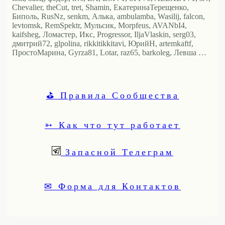
Chevalier, theCut, tret, Shamin, ЕкатеринаТерещенко,
Биполь, RusNz, senkm, Алька, ambulamba, Wasilij, falcon,
levtomsk, RemSpektr, Мульсик, Morpfeus, AVANbI4,
kaifsheg, Ломастер, Икс, Progressor, IljaVlaskin, serg03,
дмитрий72, glpolina, rikkitikkitavi, ЮрийН, artemkaftf,
ПростоМарина, Gyrza81, Lotar, raz65, barkoleg, Левша …
⛳ Правила Сообщества
➳ Как что тут работает
Запасной Телеграм
✉ Форма для Контактов