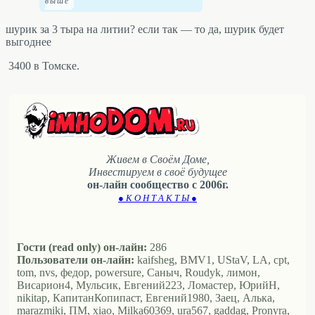
шурик за 3 тыра на литии? если так — то да, шурик будет
выгоднее
3400 в Томске.
Живем в Своём Доме,
Инвестируем в своё будущее
он-лайн сообщество с 2006г.
● К О Н Т А К Т Ы ●
Гости (read only) он-лайн:
286
Пользователи он-лайн:
kaifsheg, BMV1, UStaV, LA, cpt,
tom, nvs, федор, powersure, Саныч, Roudyk, лимон,
Висариoн4, Мульсик, Евгений223, Ломастер, ЮрийН,
nikitap, КапитанКопипаст, Евгений1980, Заец, Алька,
marazmiki, ПМ, xiao, Milka60369, ura567, gaddag, Pronyra,