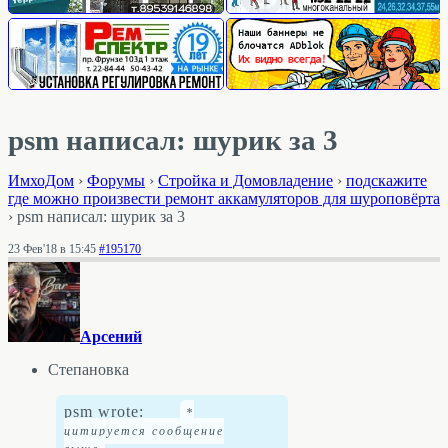
psm написал: шурик за 3
ИмхоДом
›
Форумы
›
Стройка и Домовладение
›
подскажите
где можно произвести ремонт аккамуляторов для шуроповёрта
›
psm написал: шурик за 3
23 Фев'18 в 15:45
#195170
Арсений
Степановка
psm wrote: