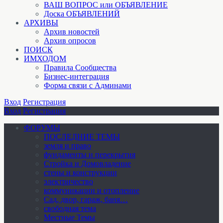
ВАШ ВОПРОС или ОБЪЯВЛЕНИЕ
Доска ОБЪЯВЛЕНИЙ
АРХИВЫ
Архив новостей
Архив опросов
ПОИСК
ИМХОДОМ
Правила Сообщества
Бизнес-интеграция
Форма связи с Админами
Вход
Регистрация
Вход
Регистрация
ФОРУМЫ
ПОСЛЕДНИЕ ТЕМЫ
земля и право
фундаменты и перекрытия
Стройка и Домовладение
стены и конструкции
электричество
коммуникации и отопление
Cад, двор, гараж, баня…
свободная тема
Местные Темы