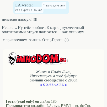
LA wrote:
неистово плюсую!!!!!
Не-е-е…. Ну тебе вообще с 9 марта двухмесячный
оплачиваемый отпуск полагается…. как минимум…..
с присвоением звания- Отец-Героин (ь)
Живем в Своём Доме,
Инвестируем в своё будущее
он-лайн сообщество с 2006г.
● К О Н Т А К Т Ы ●
Гости (read only) он-лайн:
186
Пользователи он-лайн:
LA, nvs, BMV1, cpt, theCut,