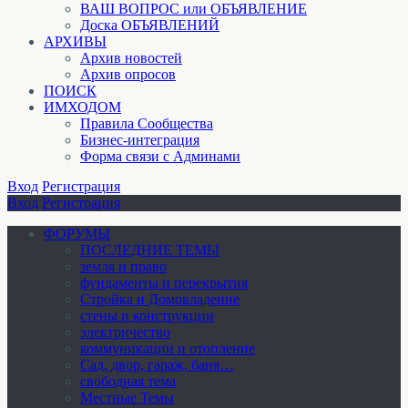
ВАШ ВОПРОС или ОБЪЯВЛЕНИЕ
Доска ОБЪЯВЛЕНИЙ
АРХИВЫ
Архив новостей
Архив опросов
ПОИСК
ИМХОДОМ
Правила Сообщества
Бизнес-интеграция
Форма связи с Админами
Вход
Регистрация
Вход
Регистрация
ФОРУМЫ
ПОСЛЕДНИЕ ТЕМЫ
земля и право
фундаменты и перекрытия
Стройка и Домовладение
стены и конструкции
электричество
коммуникации и отопление
Cад, двор, гараж, баня…
свободная тема
Местные Темы