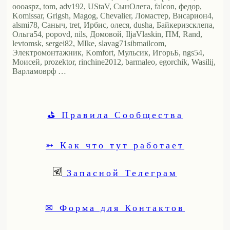
oooaspz, tom, adv192, UStaV, СынОлега, falcon, федор,
Komissar, Grigsh, Magog, Chevalier, Ломастер, Висариoн4,
alsmi78, Саныч, tret, Ирбис, олеся, dusha, Байкеризсклепа,
Ольга54, popovd, nils, Домовой, IljaVlaskin, ПМ, Rand,
levtomsk, sergei82, MIke, slavag71sibmailcom,
Электромонтажник, Komfort, Мульсик, ИгорьБ, ngs54,
Моисей, prozektor, rinchine2012, barmaleo, egorchik, Wasilij,
Варламоврф …
⛳ Правила Сообщества
➳ Как что тут работает
Запасной Телеграм
✉ Форма для Контактов