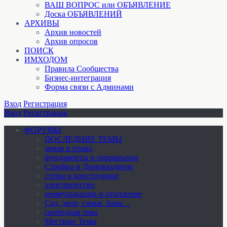
ВАШ ВОПРОС или ОБЪЯВЛЕНИЕ
Доска ОБЪЯВЛЕНИЙ
АРХИВЫ
Архив новостей
Архив опросов
ПОИСК
ИМХОДОМ
Правила Сообщества
Бизнес-интеграция
Форма связи с Админами
Вход
Регистрация
Вход
Регистрация
ФОРУМЫ
ПОСЛЕДНИЕ ТЕМЫ
земля и право
фундаменты и перекрытия
Стройка и Домовладение
стены и конструкции
электричество
коммуникации и отопление
Cад, двор, гараж, баня…
свободная тема
Местные Темы