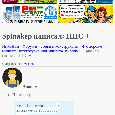
Spinakep написал: ППС +
ИмхоДом
›
Форумы
›
стены и конструкции
›
Что дороже —
минвата+штукатурка или минвата+кирпич?
›
Spinakep
написал: ППС +
5 Мар'18 в 04:24
#144382
Аноним
Пригород
Spinakep wrote: