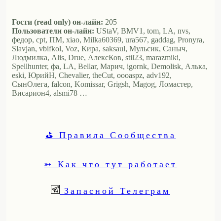
Гости (read only) он-лайн:
205
Пользователи он-лайн:
UStaV, BMV1, tom, LA, nvs,
федор, cpt, ПМ, xiao, Milka60369, ura567, gaddag, Pronyra,
Slavjan, vbifkol, Voz, Кира, saksaul, Мульсик, Саныч,
Людмилка, Alis, Drue, АлексКов, stil23, marazmiki,
Spellhunter, фа, LA, Bellar, Марич, igornk, Demolisk, Алька,
eski, ЮрийН, Chevalier, theCut, oooaspz, adv192,
СынОлега, falcon, Komissar, Grigsh, Magog, Ломастер,
Висариoн4, alsmi78 …
⛳ Правила Сообщества
➳ Как что тут работает
Запасной Телеграм