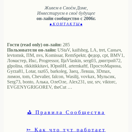
Живем в Своём Доме,
Инвестируем в своё будущее
он-лайн сообщество с 2006г.
● К О Н Т А К Т Ы ●
Гости (read only) он-лайн:
285
Пользователи он-лайн:
UStaV, kaifsheg, LA, tret, Саныч,
levtomsk, ПМ, nvs, Komissar, RemSpektr, федор, cpt, BMV1,
Ломастер, Икс, Progressor, IljaVlaskin, serg03, дмитрий72,
glpolina, rikkitikkitavi, ЮрийН, artemkaftf, ПростоМарина,
Gyrza81, Lotar, raz65, barkoleg, Заец, Левша, 3Dmax,
лимон, tom, Chevalier, falcon, Wasilij, vovkax, Мульсик,
Serg73, bonto, Алька, ОлеОле, Alex231, usr, srv, viktorc,
EVGENYGRIGOREV, theCut …
⛳ Правила Сообщества
➳ Как что тут работает