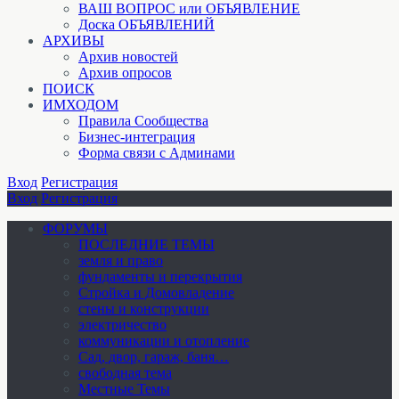
ВАШ ВОПРОС или ОБЪЯВЛЕНИЕ
Доска ОБЪЯВЛЕНИЙ
АРХИВЫ
Архив новостей
Архив опросов
ПОИСК
ИМХОДОМ
Правила Сообщества
Бизнес-интеграция
Форма связи с Админами
Вход
Регистрация
Вход
Регистрация
ФОРУМЫ
ПОСЛЕДНИЕ ТЕМЫ
земля и право
фундаменты и перекрытия
Стройка и Домовладение
стены и конструкции
электричество
коммуникации и отопление
Cад, двор, гараж, баня…
свободная тема
Местные Темы