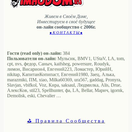
Живем в Своём Доме,
Инвестируем в своё будущее
он-лайн сообщество с 2006г.
● К О Н Т А К Т Ы ●
Гости (read only) он-лайн:
384
Пользователи он-лайн:
Мульсик, BMV1, UStaV, LA, tom,
cpt, nvs, федор, Саныч, kaifsheg, powersure, Roudyk,
лимон, Висариoн4, Евгений223, Ломастер, ЮрийН,
nikitap, КапитанКопипаст, Евгений1980, Заец, Алька,
marazmiki, ПМ, xiao, Milka60369, ura567, gaddag, Pronyra,
Slavjan, vbifkol, Voz, Кира, saksaul, Людмилка, Alis, Drue,
АлексКов, stil23, Spellhunter, фа, LA, Bellar, Марич, igornk,
Demolisk, eski, Chevalier …
⛳ Правила Сообщества