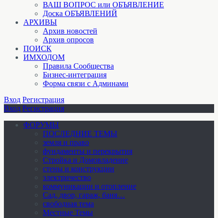
ВАШ ВОПРОС или ОБЪЯВЛЕНИЕ
Доска ОБЪЯВЛЕНИЙ
АРХИВЫ
Архив новостей
Архив опросов
ПОИСК
ИМХОДОМ
Правила Сообщества
Бизнес-интеграция
Форма связи с Админами
Вход
Регистрация
Вход
Регистрация
ФОРУМЫ
ПОСЛЕДНИЕ ТЕМЫ
земля и право
фундаменты и перекрытия
Стройка и Домовладение
стены и конструкции
электричество
коммуникации и отопление
Cад, двор, гараж, баня…
свободная тема
Местные Темы