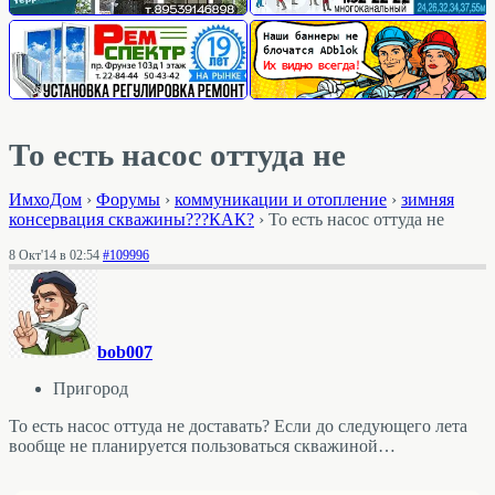
То есть насос оттуда не
ИмхоДом
›
Форумы
›
коммуникации и отопление
›
зимняя
консервация скважины???КАК?
›
То есть насос оттуда не
8 Окт'14 в 02:54
#109996
bob007
Пригород
То есть насос оттуда не доставать? Если до следующего лета
вообще не планируется пользоваться скважиной…