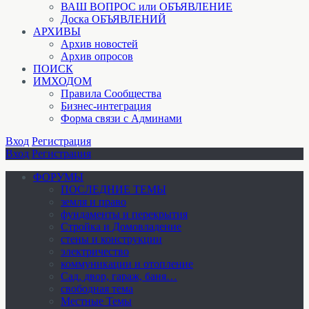
ВАШ ВОПРОС или ОБЪЯВЛЕНИЕ
Доска ОБЪЯВЛЕНИЙ
АРХИВЫ
Архив новостей
Архив опросов
ПОИСК
ИМХОДОМ
Правила Сообщества
Бизнес-интеграция
Форма связи с Админами
Вход
Регистрация
Вход
Регистрация
ФОРУМЫ
ПОСЛЕДНИЕ ТЕМЫ
земля и право
фундаменты и перекрытия
Стройка и Домовладение
стены и конструкции
электричество
коммуникации и отопление
Cад, двор, гараж, баня…
свободная тема
Местные Темы