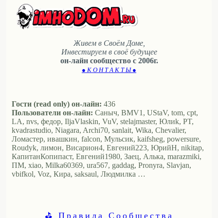
Живем в Своём Доме,
Инвестируем в своё будущее
он-лайн сообщество с 2006г.
● К О Н Т А К Т Ы ●
Гости (read only) он-лайн:
436
Пользователи он-лайн:
Саныч, BMV1, UStaV, tom, cpt,
LA, nvs, федор, IljaVlaskin, VuV, stelajmaster, Юлиk, PT,
kvadrastudio, Niagara, Archi70, sanlait, Wika, Chevalier,
Ломастер, ивашкин, falcon, Мульсик, kaifsheg, powersure,
Roudyk, лимон, Висариoн4, Евгений223, ЮрийН, nikitap,
КапитанКопипаст, Евгений1980, Заец, Алька, marazmiki,
ПМ, xiao, Milka60369, ura567, gaddag, Pronyra, Slavjan,
vbifkol, Voz, Кира, saksaul, Людмилка …
⛳ Правила Сообщества