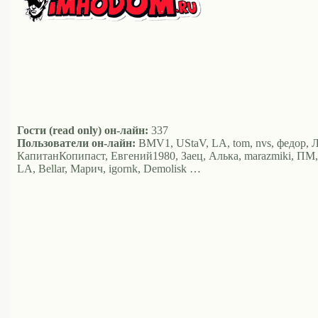
Гости (read only) он-лайн:
337
Пользователи он-лайн:
BMV1, UStaV, LA, tom, nvs, федор, Л
КапитанКопипаст, Евгений1980, Заец, Алька, marazmiki, ПМ, xiao
LA, Bellar, Марич, igornk, Demolisk …