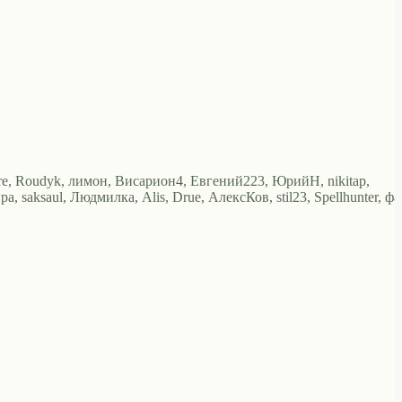
ure, Roudyk, лимон, Висариoн4, Евгений223, ЮрийН, nikitap,
, saksaul, Людмилка, Alis, Drue, АлексКов, stil23, Spellhunter, фа