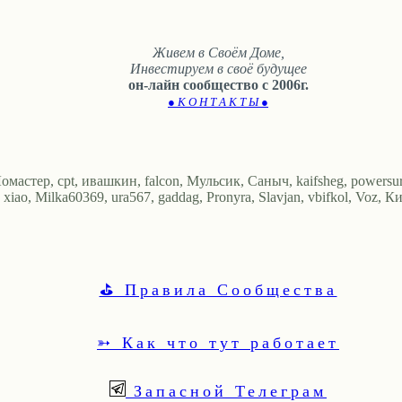
Живем в Своём Доме,
Инвестируем в своё будущее
он-лайн сообщество с 2006г.
● К О Н Т А К Т Ы ●
омастер, cpt, ивашкин, falcon, Мульсик, Саныч, kaifsheg, powers
, Milka60369, ura567, gaddag, Pronyra, Slavjan, vbifkol, Voz, Кира
⛳ Правила Сообщества
➳ Как что тут работает
Запасной Телеграм