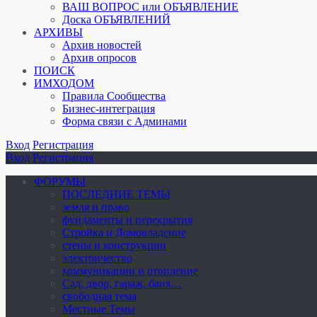
ВАШ ВОПРОС или ОБЪЯВЛЕНИЕ
Доска ОБЪЯВЛЕНИЙ
АРХИВЫ
Архив новостей
Архив опросов
ПОИСК
ИМХОДОМ
Правила Сообщества
Бизнес-интеграция
Форма связи с Админами
Вход
Регистрация
Вход
Регистрация
ФОРУМЫ
ПОСЛЕДНИЕ ТЕМЫ
земля и право
фундаменты и перекрытия
Стройка и Домовладение
стены и конструкции
электричество
коммуникации и отопление
Cад, двор, гараж, баня…
свободная тема
Местные Темы