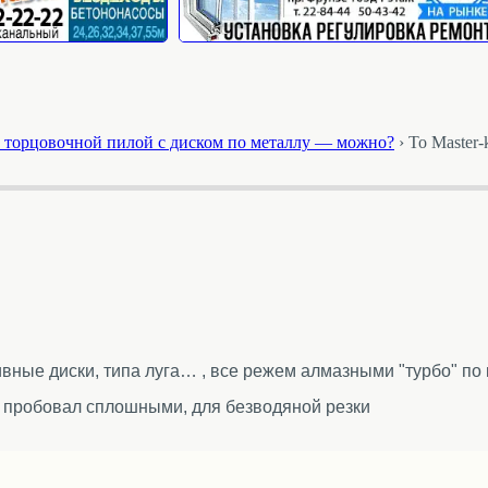
 торцовочной пилой с диском по металлу — можно?
›
To Master-k
вные диски, типа луга… , все режем алмазными "турбо" по
я пробовал сплошными, для безводяной резки