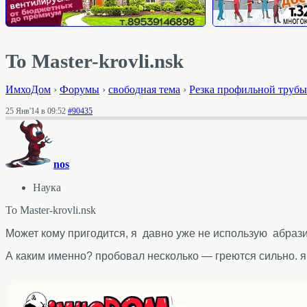
To Master-krovli.nsk
ИмхоДом
›
Форумы
›
свободная тема
›
Резка профильной трубы
25 Янв'14 в 09:52
#90435
nos
Наука
To Master-krovli.nsk
Может кому пригодится, я давно уже не использую абрази
А каким именно? пробовал несколько — греются сильно. 