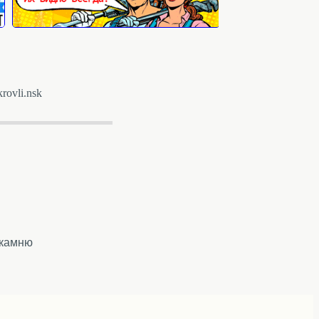
rovli.nsk
 камню