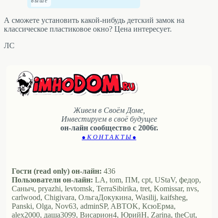
А сможете установить какой-нибудь детский замок на
классическое пластиковое окно? Цена интересует.
ЛС
Живем в Своём Доме,
Инвестируем в своё будущее
он-лайн сообщество с 2006г.
● К О Н Т А К Т Ы ●
Гости (read only) он-лайн:
436
Пользователи он-лайн:
LA, tom, ПМ, cpt, UStaV, федор,
Саныч, pryazhi, levtomsk, TerraSibirika, tret, Komissar, nvs,
carlwood, Chigivara, ОльгаДокукина, Wasilij, kaifsheg,
Panski, Olga, Nov63, adminSP, ABTOK, КсюЕрма,
alex2000, даша3099, Висариoн4, ЮрийН, Zarina, theCut,