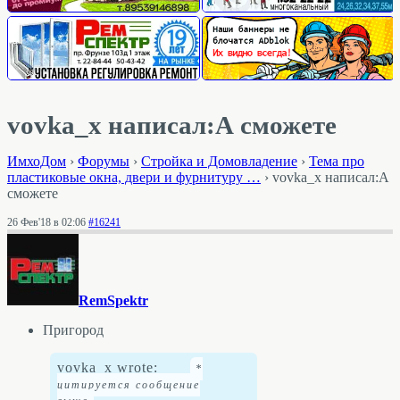
vovka_x написал:А сможете
ИмхоДом
›
Форумы
›
Стройка и Домовладение
›
Тема про
пластиковые окна, двери и фурнитуру …
›
vovka_x написал:А
сможете
26 Фев'18 в 02:06
#16241
RemSpektr
Пригород
vovka_x wrote: