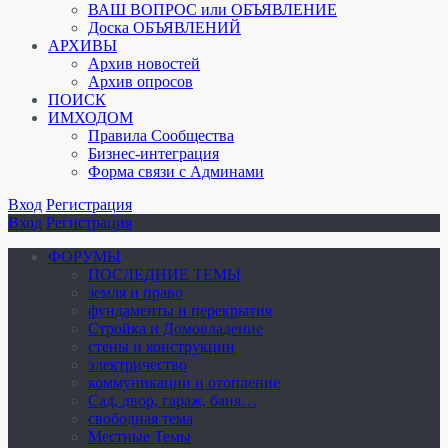
ВАШ ВОПРОС или ОБЪЯВЛЕНИЕ
Доска ОБЪЯВЛЕНИЙ
АРХИВЫ
Архив новостей
Архив опросов
ПОИСК
ИМХОДОМ
Правила Сообщества
Бизнес-интеграция
Форма связи с Админами
Вход
Регистрация
Вход
Регистрация
ФОРУМЫ
ПОСЛЕДНИЕ ТЕМЫ
земля и право
фундаменты и перекрытия
Стройка и Домовладение
стены и конструкции
электричество
коммуникации и отопление
Cад, двор, гараж, баня…
свободная тема
Местные Темы