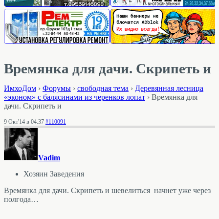
Времянка для дачи. Скрипеть и
ИмхоДом
›
Форумы
›
свободная тема
›
Деревянная лесница
«эконом» с балясинами из черенков лопат
›
Времянка для
дачи. Скрипеть и
9 Окт'14 в 04:37
#110091
Vadim
Хозяин Заведения
Времянка для дачи. Скрипеть и шевелиться начнет уже через
полгода…