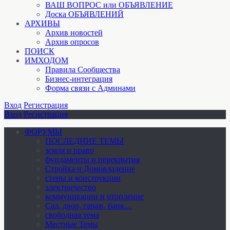
ВАШ ВОПРОС или ОБЪЯВЛЕНИЕ
Доска ОБЪЯВЛЕНИЙ
АРХИВЫ
Архив новостей
Архив опросов
ПОИСК
ИМХОДОМ
Правила Сообщества
Бизнес-интеграция
Форма связи с Админами
Вход
Регистрация
Вход
Регистрация
ФОРУМЫ
ПОСЛЕДНИЕ ТЕМЫ
земля и право
фундаменты и перекрытия
Стройка и Домовладение
стены и конструкции
электричество
коммуникации и отопление
Cад, двор, гараж, баня…
свободная тема
Местные Темы