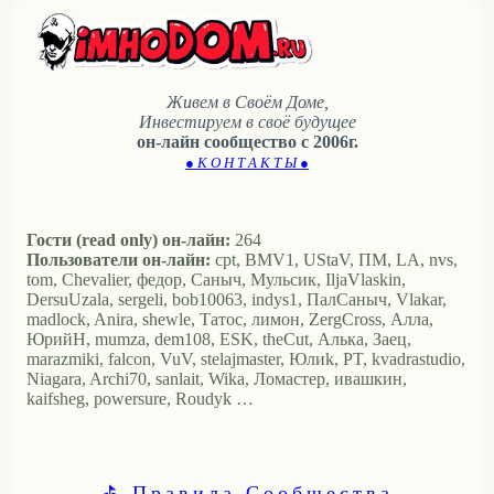
Живем в Своём Доме,
Инвестируем в своё будущее
он-лайн сообщество с 2006г.
● К О Н Т А К Т Ы ●
Гости (read only) он-лайн:
264
Пользователи он-лайн:
cpt, BMV1, UStaV, ПМ, LA, nvs,
tom, Chevalier, федор, Саныч, Мульсик, IljaVlaskin,
DersuUzala, sergeli, bob10063, indys1, ПалСаныч, Vlakar,
madlock, Anira, shewle, Татос, лимон, ZergCross, Алла,
ЮрийН, mumza, dem108, ESK, theCut, Алька, Заец,
marazmiki, falcon, VuV, stelajmaster, Юлиk, PT, kvadrastudio,
Niagara, Archi70, sanlait, Wika, Ломастер, ивашкин,
kaifsheg, powersure, Roudyk …
⛳ Правила Сообщества