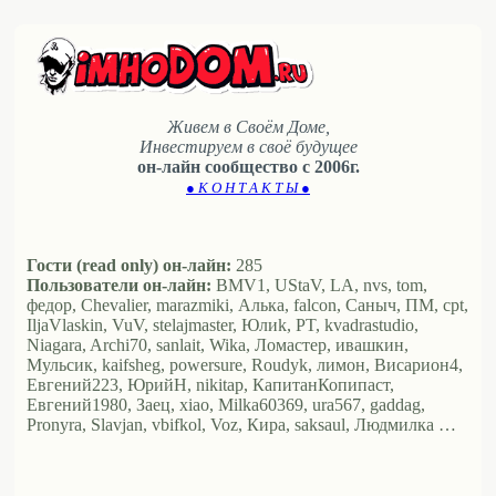
Живем в Своём Доме,
Инвестируем в своё будущее
он-лайн сообщество с 2006г.
● К О Н Т А К Т Ы ●
Гости (read only) он-лайн:
285
Пользователи он-лайн:
BMV1, UStaV, LA, nvs, tom,
федор, Chevalier, marazmiki, Алька, falcon, Саныч, ПМ, cpt,
IljaVlaskin, VuV, stelajmaster, Юлиk, PT, kvadrastudio,
Niagara, Archi70, sanlait, Wika, Ломастер, ивашкин,
Мульсик, kaifsheg, powersure, Roudyk, лимон, Висариoн4,
Евгений223, ЮрийН, nikitap, КапитанКопипаст,
Евгений1980, Заец, xiao, Milka60369, ura567, gaddag,
Pronyra, Slavjan, vbifkol, Voz, Кира, saksaul, Людмилка …