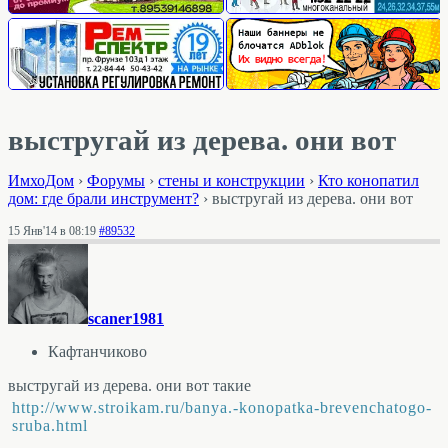
выстругай из дерева. они вот
ИмхоДом
›
Форумы
›
стены и конструкции
›
Кто конопатил
дом: где брали инструмент?
›
выстругай из дерева. они вот
15 Янв'14 в 08:19
#89532
scaner1981
Кафтанчиково
выстругай из дерева. они вот такие
http://www.stroikam.ru/banya.-konopatka-brevenchatogo-
sruba.html