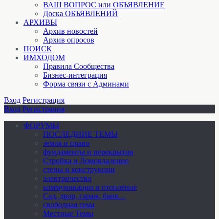
ВАШ ВОПРОС или ОБЪЯВЛЕНИЕ
Доска ОБЪЯВЛЕНИЙ
АРХИВЫ
Архив новостей
Архив опросов
ПОИСК
ИМХОДОМ
Правила Сообщества
Бизнес-интеграция
Форма связи с Админами
Вход
Регистрация
Вход
Регистрация
ФОРУМЫ
ПОСЛЕДНИЕ ТЕМЫ
земля и право
фундаменты и перекрытия
Стройка и Домовладение
стены и конструкции
электричество
коммуникации и отопление
Cад, двор, гараж, баня…
свободная тема
Местные Темы