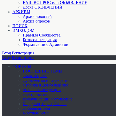
ВАШ ВОПРОС или ОБЪЯВЛЕНИЕ
Доска ОБЪЯВЛЕНИЙ
АРХИВЫ
Архив новостей
Архив опросов
ПОИСК
ИМХОДОМ
Правила Сообщества
Бизнес-интеграция
Форма связи с Админами
Вход
Регистрация
Вход
Регистрация
ФОРУМЫ
ПОСЛЕДНИЕ ТЕМЫ
земля и право
фундаменты и перекрытия
Стройка и Домовладение
стены и конструкции
электричество
коммуникации и отопление
Cад, двор, гараж, баня…
свободная тема
Местные Темы