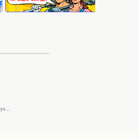
анул…