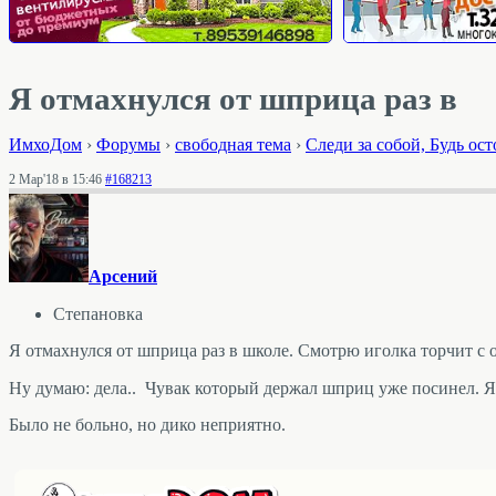
Я отмахнулся от шприца раз в
ИмхоДом
›
Форумы
›
свободная тема
›
Следи за собой, Будь ос
2 Мар'18 в 15:46
#168213
Арсений
Степановка
Я отмахнулся от шприца раз в школе. Смотрю иголка торчит с 
Ну думаю: дела.. Чувак который держал шприц уже посинел. 
Было не больно, но дико неприятно.