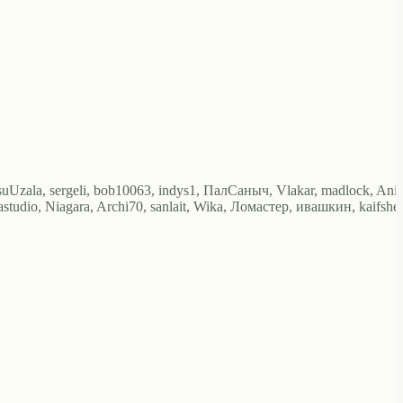
Uzala, sergeli, bob10063, indys1, ПалСаныч, Vlakar, madlock, Anir
tudio, Niagara, Archi70, sanlait, Wika, Ломастер, ивашкин, kaifshe