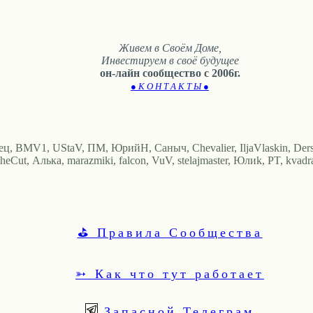
Живем в Своём Доме,
Инвестируем в своё будущее
он-лайн сообщество с 2006г.
● К О Н Т А К Т Ы ●
ец, BMV1, UStaV, ПМ, ЮрийН, Саныч, Chevalier, IljaVlaskin, Dersu
Cut, Алька, marazmiki, falcon, VuV, stelajmaster, Юлиk, PT, kvadras
⛳ Правила Сообщества
➳ Как что тут работает
Запасной Телеграм