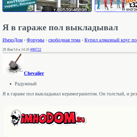
Я в гараже пол выкладывал
ИмхоДом
›
Форумы
›
свободная тема
›
Купил алмазный круг по 
29 Янв'14 в 14:26
#90722
Chevalier
Радужный
Я в гараже пол выкладывал керамогранитом. Он толстый, и рез