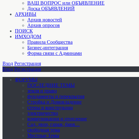
ВАШ ВОПРОС или ОБЪЯВЛЕНИЕ
Доска ОБЪЯВЛЕНИЙ
АРХИВЫ
Архив новостей
Архив опросов
ПОИСК
ИМХОДОМ
Правила Сообщества
Бизнес-интеграция
Форма связи с Админами
Вход
Регистрация
Вход
Регистрация
ФОРУМЫ
ПОСЛЕДНИЕ ТЕМЫ
земля и право
фундаменты и перекрытия
Стройка и Домовладение
стены и конструкции
электричество
коммуникации и отопление
Cад, двор, гараж, баня…
свободная тема
Местные Темы