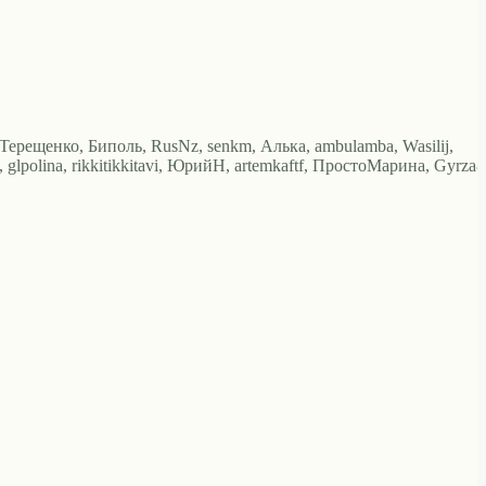
аТерещенко, Биполь, RusNz, senkm, Алька, ambulamba, Wasilij,
, glpolina, rikkitikkitavi, ЮрийН, artemkaftf, ПростоМарина, Gyrza8