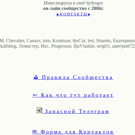
Инвестируем в своё будущее
он-лайн сообщество с 2006г.
● К О Н Т А К Т Ы ●
, Chevalier, Саныч, tom, Komissar, theCut, tret, Shamin, Екатерин
aifsheg, Ломастер, Икс, Progressor, IljaVlaskin, serg03, дмитрий72
⛳ Правила Сообщества
➳ Как что тут работает
Запасной Телеграм
✉ Форма для Контактов