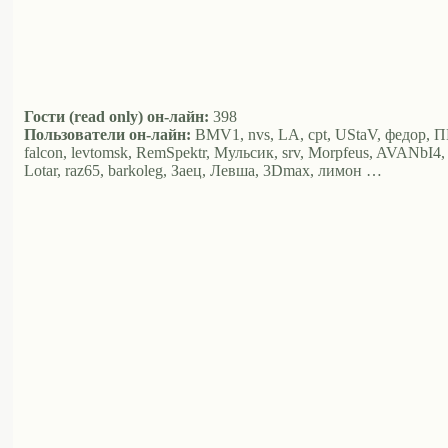
Гости (read only) он-лайн:
398
Пользователи он-лайн:
BMV1, nvs, LA, cpt, UStaV, федор, ПМ
falcon, levtomsk, RemSpektr, Мульсик, srv, Morpfeus, AVANbI4, k
Lotar, raz65, barkoleg, Заец, Левша, 3Dmax, лимон …