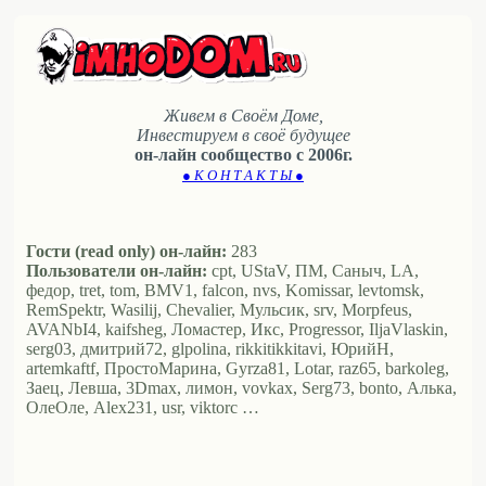
Живем в Своём Доме,
Инвестируем в своё будущее
он-лайн сообщество с 2006г.
● К О Н Т А К Т Ы ●
Гости (read only) он-лайн:
283
Пользователи он-лайн:
cpt, UStaV, ПМ, Саныч, LA,
федор, tret, tom, BMV1, falcon, nvs, Komissar, levtomsk,
RemSpektr, Wasilij, Chevalier, Мульсик, srv, Morpfeus,
AVANbI4, kaifsheg, Ломастер, Икс, Progressor, IljaVlaskin,
serg03, дмитрий72, glpolina, rikkitikkitavi, ЮрийН,
artemkaftf, ПростоМарина, Gyrza81, Lotar, raz65, barkoleg,
Заец, Левша, 3Dmax, лимон, vovkax, Serg73, bonto, Алька,
ОлеОле, Alex231, usr, viktorc …