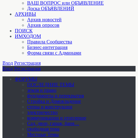
ВАШ ВОПРОС или ОБЪЯВЛЕНИЕ
Доска ОБЪЯВЛЕНИЙ
АРХИВЫ
Архив новостей
Архив опросов
ПОИСК
ИМХОДОМ
Правила Сообщества
Бизнес-интеграция
Форма связи с Админами
Вход
Регистрация
Вход
Регистрация
ФОРУМЫ
ПОСЛЕДНИЕ ТЕМЫ
земля и право
фундаменты и перекрытия
Стройка и Домовладение
стены и конструкции
электричество
коммуникации и отопление
Cад, двор, гараж, баня…
свободная тема
Местные Темы