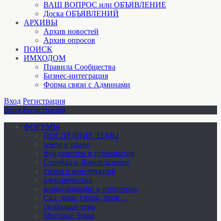
ВАШ ВОПРОС или ОБЪЯВЛЕНИЕ
Доска ОБЪЯВЛЕНИЙ
АРХИВЫ
Архив новостей
Архив опросов
ПОИСК
ИМХОДОМ
Правила Сообщества
Бизнес-интеграция
Форма связи с Админами
Вход
Регистрация
Вход
Регистрация
ФОРУМЫ
ПОСЛЕДНИЕ ТЕМЫ
земля и право
фундаменты и перекрытия
Стройка и Домовладение
стены и конструкции
электричество
коммуникации и отопление
Cад, двор, гараж, баня…
свободная тема
Местные Темы