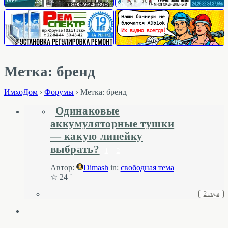
Метка: бренд
ИмхоДом
›
Форумы
›
Метка: бренд
Одинаковые
аккумуляторные тушки
— какую линейку
выбрать?
1
2
Автор:
Dimash
in:
свободная тема
☆ 24 ´
2 года