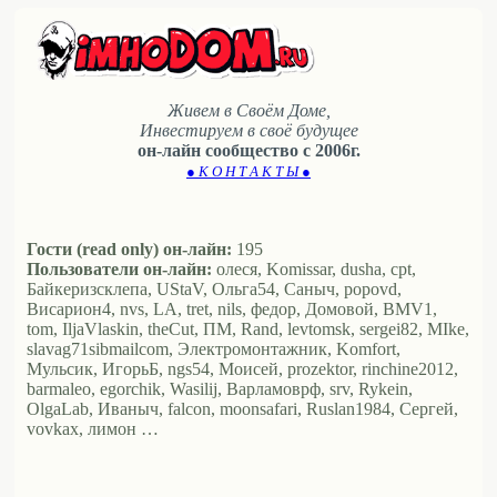
Живем в Своём Доме,
Инвестируем в своё будущее
он-лайн сообщество с 2006г.
● К О Н Т А К Т Ы ●
Гости (read only) он-лайн:
195
Пользователи он-лайн:
олеся, Komissar, dusha, cpt,
Байкеризсклепа, UStaV, Ольга54, Саныч, popovd,
Висариoн4, nvs, LA, tret, nils, федор, Домовой, BMV1,
tom, IljaVlaskin, theCut, ПМ, Rand, levtomsk, sergei82, MIke,
slavag71sibmailcom, Электромонтажник, Komfort,
Мульсик, ИгорьБ, ngs54, Моисей, prozektor, rinchine2012,
barmaleo, egorchik, Wasilij, Варламоврф, srv, Rykein,
OlgaLab, Иваныч, falcon, moonsafari, Ruslan1984, Сергей,
vovkax, лимон …