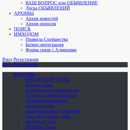
ВАШ ВОПРОС или ОБЪЯВЛЕНИЕ
Доска ОБЪЯВЛЕНИЙ
АРХИВЫ
Архив новостей
Архив опросов
ПОИСК
ИМХОДОМ
Правила Сообщества
Бизнес-интеграция
Форма связи с Админами
Вход
Регистрация
Вход
Регистрация
ФОРУМЫ
ПОСЛЕДНИЕ ТЕМЫ
земля и право
фундаменты и перекрытия
Стройка и Домовладение
стены и конструкции
электричество
коммуникации и отопление
Cад, двор, гараж, баня…
свободная тема
Местные Темы