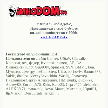
Живем в Своём Доме,
Инвестируем в своё будущее
он-лайн сообщество с 2006г.
● К О Н Т А К Т Ы ●
Гости (read only) он-лайн:
354
Пользователи он-лайн:
Саныч, UStaV, Chevalier,
Komissar, nvs, федор, levtomsk, лимон, АЕ, LA,
Иннокентий, cpt, SergiON, Spinaker, SSN, BMV1, tom,
Мульсик, Дмитру, theCut, Заец, Ultro, borisoviv, Вадим777,
Valdis, dizelist, AlexeyLevochkin, Wasilij, Ломастер,
ПчельниковСергейАлексеевич, ПМ, nunki, Лисичка,
Alexey80, Евгений76, Ruin, Benz23, Сергей75, alehandro,
ALEXEY71, marazmiki, kova, Маша, Михална, ЮрийН,
IljaVlaskin, DersuUzala, sergeli …