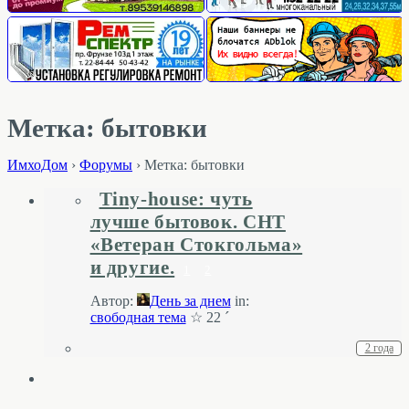
Метка: бытовки
ИмхоДом
›
Форумы
›
Метка: бытовки
Tiny-house: чуть
лучше бытовок. СНТ
«Ветеран Стокгольма»
и другие.
1
2
Автор:
День за днем
in:
свободная тема
☆ 22 ´
2 года