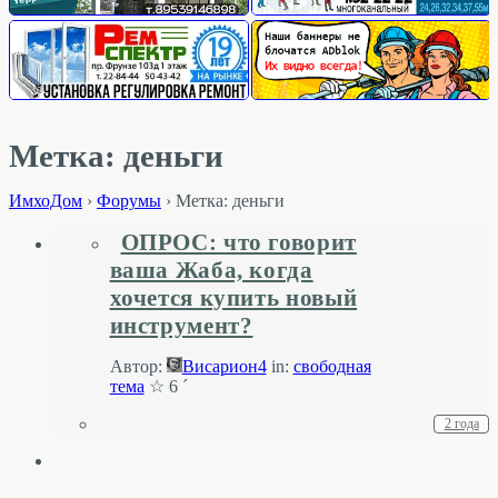
Метка: деньги
ИмхоДом
›
Форумы
›
Метка: деньги
ОПРОС: что говорит
ваша Жаба, когда
хочется купить новый
инструмент?
Автор:
Висариoн4
in:
свободная
тема
☆ 6 ´
2 года