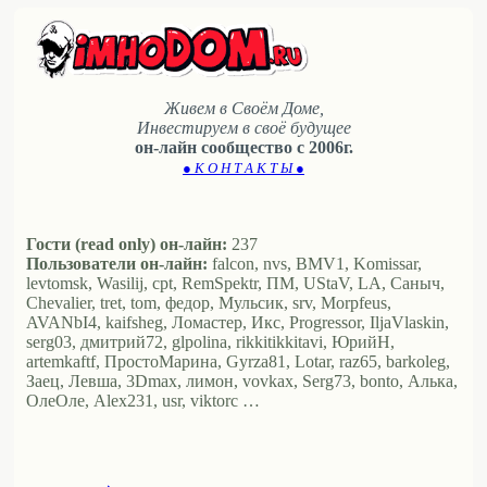
Живем в Своём Доме,
Инвестируем в своё будущее
он-лайн сообщество с 2006г.
● К О Н Т А К Т Ы ●
Гости (read only) он-лайн:
237
Пользователи он-лайн:
falcon, nvs, BMV1, Komissar,
levtomsk, Wasilij, cpt, RemSpektr, ПМ, UStaV, LA, Саныч,
Chevalier, tret, tom, федор, Мульсик, srv, Morpfeus,
AVANbI4, kaifsheg, Ломастер, Икс, Progressor, IljaVlaskin,
serg03, дмитрий72, glpolina, rikkitikkitavi, ЮрийН,
artemkaftf, ПростоМарина, Gyrza81, Lotar, raz65, barkoleg,
Заец, Левша, 3Dmax, лимон, vovkax, Serg73, bonto, Алька,
ОлеОле, Alex231, usr, viktorc …