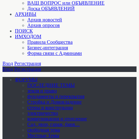
ВАШ ВОПРОС или ОБЪЯВЛЕНИЕ
Доска ОБЪЯВЛЕНИЙ
АРХИВЫ
Архив новостей
Архив опросов
ПОИСК
ИМХОДОМ
Правила Сообщества
Бизнес-интеграция
Форма связи с Админами
Вход
Регистрация
Вход
Регистрация
ФОРУМЫ
ПОСЛЕДНИЕ ТЕМЫ
земля и право
фундаменты и перекрытия
Стройка и Домовладение
стены и конструкции
электричество
коммуникации и отопление
Cад, двор, гараж, баня…
свободная тема
Местные Темы