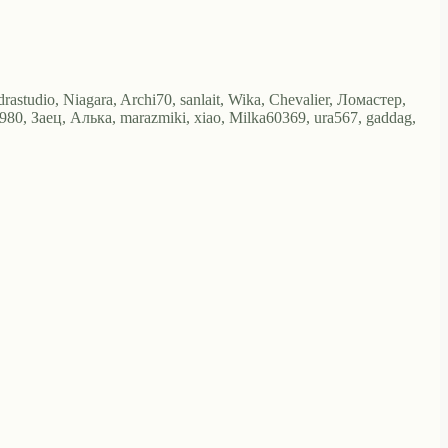
astudio, Niagara, Archi70, sanlait, Wika, Chevalier, Ломастер,
, Заец, Алька, marazmiki, xiao, Milka60369, ura567, gaddag,