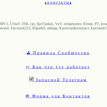
● К О Н Т А К Т Ы ●
V1, UStaV, ПМ, cpt, IljaVlaskin, VuV, stelajmaster, Юлиk, PT, kvadr
иoн4, Евгений223, ЮрийН, nikitap, КапитанКопипаст, Евгений1980
⛳ Правила Сообщества
➳ Как что тут работает
Запасной Телеграм
✉ Форма для Контактов