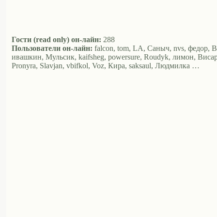
Гости (read only) он-лайн:
288
Пользователи он-лайн:
falcon, tom, LA, Саныч, nvs, федор, BM
ивашкин, Мульсик, kaifsheg, powersure, Roudyk, лимон, Висар
Pronyra, Slavjan, vbifkol, Voz, Кира, saksaul, Людмилка …