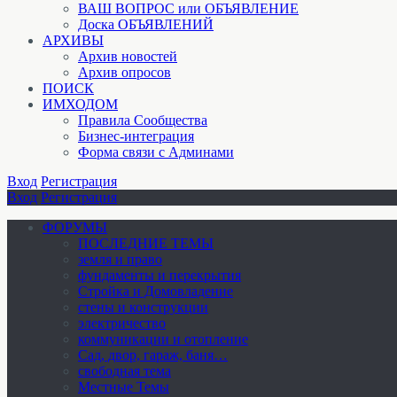
ВАШ ВОПРОС или ОБЪЯВЛЕНИЕ
Доска ОБЪЯВЛЕНИЙ
АРХИВЫ
Архив новостей
Архив опросов
ПОИСК
ИМХОДОМ
Правила Сообщества
Бизнес-интеграция
Форма связи с Админами
Вход
Регистрация
Вход
Регистрация
ФОРУМЫ
ПОСЛЕДНИЕ ТЕМЫ
земля и право
фундаменты и перекрытия
Стройка и Домовладение
стены и конструкции
электричество
коммуникации и отопление
Cад, двор, гараж, баня…
свободная тема
Местные Темы