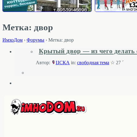
Метка: двор
ИмхоДом
›
Форумы
›
Метка: двор
Крытый двор — из чего делать
Автор:
ЦСКА
in:
свободная тема
☆ 27 ´