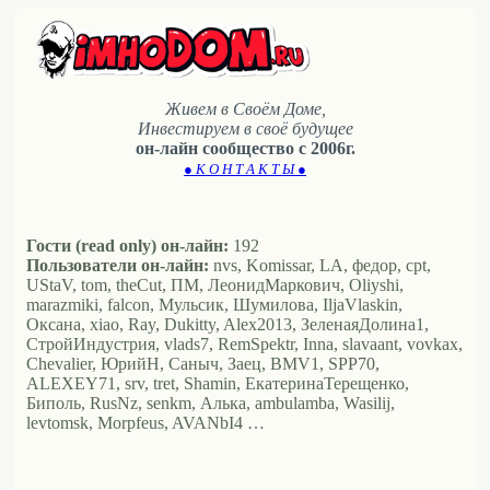
Живем в Своём Доме,
Инвестируем в своё будущее
он-лайн сообщество с 2006г.
● К О Н Т А К Т Ы ●
Гости (read only) он-лайн:
192
Пользователи он-лайн:
nvs, Komissar, LA, федор, cpt,
UStaV, tom, theCut, ПМ, ЛеонидМаркович, Oliyshi,
marazmiki, falcon, Мульсик, Шумилова, IljaVlaskin,
Оксана, xiao, Ray, Dukitty, Alex2013, ЗеленаяДолина1,
СтройИндустрия, vlads7, RemSpektr, Inna, slavaant, vovkax,
Chevalier, ЮрийН, Саныч, Заец, BMV1, SPP70,
ALEXEY71, srv, tret, Shamin, ЕкатеринаТерещенко,
Биполь, RusNz, senkm, Алька, ambulamba, Wasilij,
levtomsk, Morpfeus, AVANbI4 …