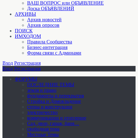
ВАШ ВОПРОС или ОБЪЯВЛЕНИЕ
Доска ОБЪЯВЛЕНИЙ
АРХИВЫ
Архив новостей
Архив опросов
ПОИСК
ИМХОДОМ
Правила Сообщества
Бизнес-интеграция
Форма связи с Админами
Вход
Регистрация
Вход
Регистрация
ФОРУМЫ
ПОСЛЕДНИЕ ТЕМЫ
земля и право
фундаменты и перекрытия
Стройка и Домовладение
стены и конструкции
электричество
коммуникации и отопление
Cад, двор, гараж, баня…
свободная тема
Местные Темы