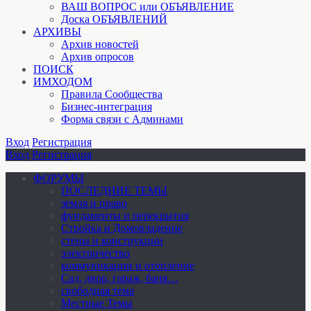
ВАШ ВОПРОС или ОБЪЯВЛЕНИЕ
Доска ОБЪЯВЛЕНИЙ
АРХИВЫ
Архив новостей
Архив опросов
ПОИСК
ИМХОДОМ
Правила Сообщества
Бизнес-интеграция
Форма связи с Админами
Вход
Регистрация
Вход
Регистрация
ФОРУМЫ
ПОСЛЕДНИЕ ТЕМЫ
земля и право
фундаменты и перекрытия
Стройка и Домовладение
стены и конструкции
электричество
коммуникации и отопление
Cад, двор, гараж, баня…
свободная тема
Местные Темы