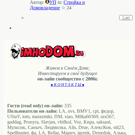
Автор:
УП
in:
Стройка и
Домовладение
☆ 24 ´
5 лет
Живем в Своём Доме,
Инвестируем в своё будущее
он-лайн сообщество с 2006г.
● К О Н Т А К Т Ы ●
Гости (read only) он-лайн:
335
Пользователи он-лайн:
LA, nvs, BMV1, cpt, федор,
UStaV, tom, marazmiki, ПМ, xiao, Milka60369, ura567,
gaddag, Pronyra, Slavjan, vbifkol, Voz, Кира, saksaul,
Мульсик, Саныч, Людмилка, Alis, Drue, АлексКов, stil23,
Spellhunter, фа, LA, Bellar, Марич, igornk, Demolisk, Алька,