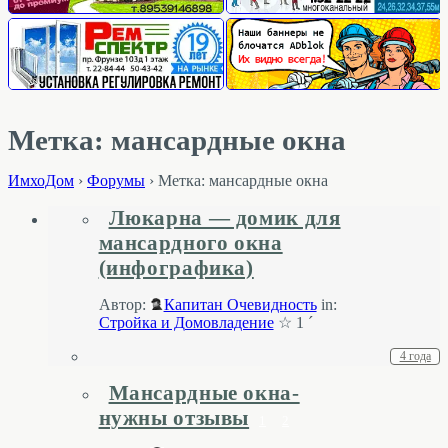
Метка: мансардные окна
ИмхоДом
›
Форумы
›
Метка: мансардные окна
Люкарна — домик для
мансардного окна
(инфографика)
Автор:
Капитан Очевидность
in:
Стройка и Домовладение
☆ 1 ´
4 года
Мансардные окна-
нужны отзывы
1
2