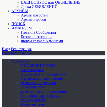
ВАШ ВОПРОС или ОБЪЯВЛЕНИЕ
Доска ОБЪЯВЛЕНИЙ
АРХИВЫ
Архив новостей
Архив опросов
ПОИСК
ИМХОДОМ
Правила Сообщества
Бизнес-интеграция
Форма связи с Админами
Вход
Регистрация
Вход
Регистрация
ФОРУМЫ
ПОСЛЕДНИЕ ТЕМЫ
земля и право
фундаменты и перекрытия
Стройка и Домовладение
стены и конструкции
электричество
коммуникации и отопление
Cад, двор, гараж, баня…
свободная тема
Местные Темы