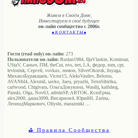
Живем в Своём Доме,
Инвестируем в своё будущее
он-лайн сообщество с 2006г.
● К О Н Т А К Т Ы ●
Гости (read only) он-лайн:
273
Пользователи он-лайн:
Ruslan1984, IljaVlaskin, Komissar,
UStaV, Саныч, ПМ, theCut, nvs, tret, LA, федор, tom, cpt,
levtomsk, Сергей, vovkax, лимон, SilverOkorok, lisyaga,
МихаилБуракшаев, Victor15, AleksVasilev, Belorus,
AVANbI4, Alexmil, savko, Заец, pryazhi, TerraSibirika,
carlwood, Chigivara, ОльгаДокукина, Wasilij, kaifsheg,
Panski, Olga, Nov63, adminSP, ABTOK, КсюЕрма,
alex2000, даша3099, Висариoн4, ЮрийН, Zarina,
ЛеонидМаркович, Oliyshi, marazmiki …
⛳ Правила Сообщества