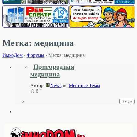
Метка: медицина
ИмхоДом
›
Форумы
›
Метка: медицина
Пригородная
медицина
Автор:
News
in:
Местные Темы
☆ 6 ´
2 года