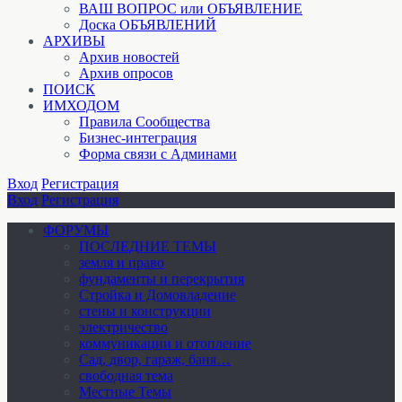
ВАШ ВОПРОС или ОБЪЯВЛЕНИЕ
Доска ОБЪЯВЛЕНИЙ
АРХИВЫ
Архив новостей
Архив опросов
ПОИСК
ИМХОДОМ
Правила Сообщества
Бизнес-интеграция
Форма связи с Админами
Вход
Регистрация
Вход
Регистрация
ФОРУМЫ
ПОСЛЕДНИЕ ТЕМЫ
земля и право
фундаменты и перекрытия
Стройка и Домовладение
стены и конструкции
электричество
коммуникации и отопление
Cад, двор, гараж, баня…
свободная тема
Местные Темы