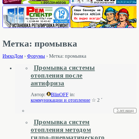
Метка: промывка
ИмхоДом
›
Форумы
›
Метка: промывка
Промывка системы
отопления после
антифриза
Автор:
BlinOFF
in:
коммуникации и отопление
☆ 2 ´
5 лет назад
Промывка систем
отопления методом
гидро-пневматического