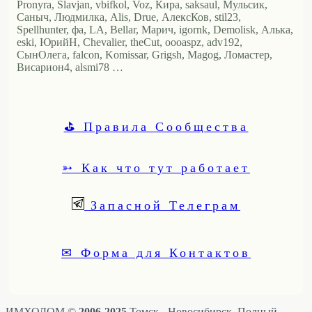
Pronyra, Slavjan, vbifkol, Voz, Кира, saksaul, Мульсик,
Саныч, Людмилка, Alis, Drue, АлексКов, stil23,
Spellhunter, фа, LA, Bellar, Марич, igornk, Demolisk, Алька,
eski, ЮрийН, Chevalier, theCut, oooaspz, adv192,
СынОлега, falcon, Komissar, Grigsh, Magog, Ломастер,
Висариoн4, alsmi78 …
⛳ Правила Сообщества
➳ Как что тут работает
Запасной Телеграм
✉ Форма для Контактов
ИМХОДОМ ©
2006-2025
Томск - Новосибирск. Полный