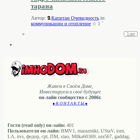
тарана
Автор:
Капитан Очевидность
in:
коммуникации и отопление
☆ 1 ´
5 лет
Живем в Своём Доме,
Инвестируем в своё будущее
он-лайн сообщество с 2006г.
● К О Н Т А К Т Ы ●
Гости (read only) он-лайн:
401
Пользователи он-лайн:
BMV1, marazmiki, UStaV, tom,
LA, nvs, федор, cpt, ПМ, xiao, Milka60369, ura567, gaddag,