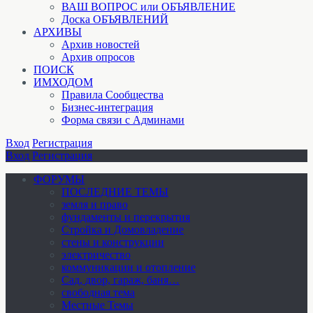
ВАШ ВОПРОС или ОБЪЯВЛЕНИЕ
Доска ОБЪЯВЛЕНИЙ
АРХИВЫ
Архив новостей
Архив опросов
ПОИСК
ИМХОДОМ
Правила Сообщества
Бизнес-интеграция
Форма связи с Админами
Вход
Регистрация
Вход
Регистрация
ФОРУМЫ
ПОСЛЕДНИЕ ТЕМЫ
земля и право
фундаменты и перекрытия
Стройка и Домовладение
стены и конструкции
электричество
коммуникации и отопление
Cад, двор, гараж, баня…
свободная тема
Местные Темы