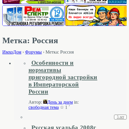
Метка: Россия
ИмхоДом
›
Форумы
›
Метка: Россия
Особенности и
нормативы
пригородной застройки
в Императорской
России
Автор:
День за днем
in:
свободная тема
☆ 1 ´
5 лет
Русская усадьба 2008г