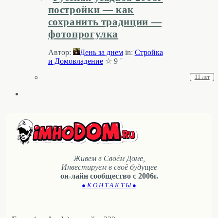
постройки — как
сохранить традиции —
фотопрогулка
Автор:
День за днем
in:
Стройка
и Домовладение
☆ 9 ´
11 лет
Живем в Своём Доме,
Инвестируем в своё будущее
он-лайн сообщество с 2006г.
● К О Н Т А К Т Ы ●