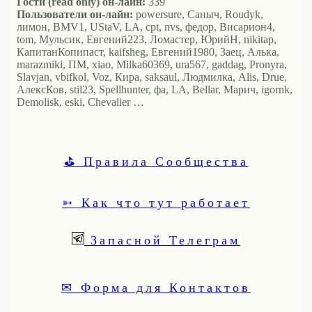
Гости (read only) он-лайн:
339
Пользователи он-лайн:
powersure, Саныч, Roudyk,
лимон, BMV1, UStaV, LA, cpt, nvs, федор, Висариoн4,
tom, Мульсик, Евгений223, Ломастер, ЮрийН, nikitap,
КапитанКопипаст, kaifsheg, Евгений1980, Заец, Алька,
marazmiki, ПМ, xiao, Milka60369, ura567, gaddag, Pronyra,
Slavjan, vbifkol, Voz, Кира, saksaul, Людмилка, Alis, Drue,
АлексКов, stil23, Spellhunter, фа, LA, Bellar, Марич, igornk,
Demolisk, eski, Chevalier …
⛳ Правила Сообщества
➳ Как что тут работает
Запасной Телеграм
✉ Форма для Контактов