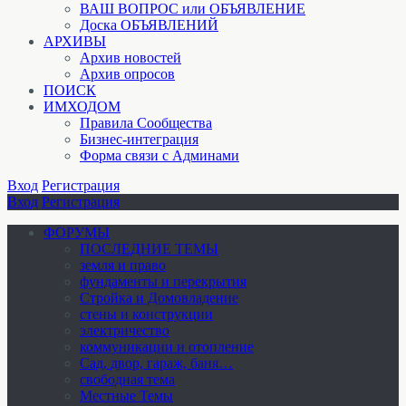
ВАШ ВОПРОС или ОБЪЯВЛЕНИЕ
Доска ОБЪЯВЛЕНИЙ
АРХИВЫ
Архив новостей
Архив опросов
ПОИСК
ИМХОДОМ
Правила Сообщества
Бизнес-интеграция
Форма связи с Админами
Вход
Регистрация
Вход
Регистрация
ФОРУМЫ
ПОСЛЕДНИЕ ТЕМЫ
земля и право
фундаменты и перекрытия
Стройка и Домовладение
стены и конструкции
электричество
коммуникации и отопление
Cад, двор, гараж, баня…
свободная тема
Местные Темы