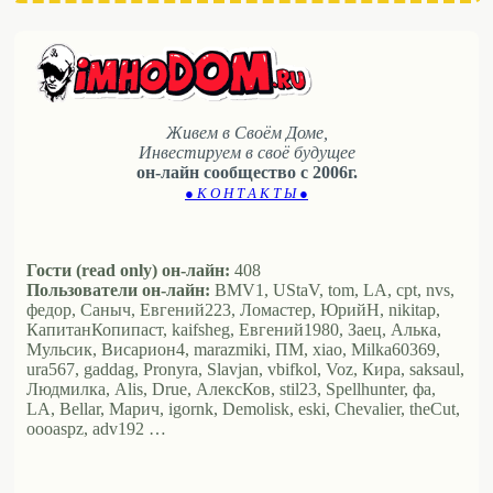
Живем в Своём Доме,
Инвестируем в своё будущее
он-лайн сообщество с 2006г.
● К О Н Т А К Т Ы ●
Гости (read only) он-лайн:
408
Пользователи он-лайн:
BMV1, UStaV, tom, LA, cpt, nvs,
федор, Саныч, Евгений223, Ломастер, ЮрийН, nikitap,
КапитанКопипаст, kaifsheg, Евгений1980, Заец, Алька,
Мульсик, Висариoн4, marazmiki, ПМ, xiao, Milka60369,
ura567, gaddag, Pronyra, Slavjan, vbifkol, Voz, Кира, saksaul,
Людмилка, Alis, Drue, АлексКов, stil23, Spellhunter, фа,
LA, Bellar, Марич, igornk, Demolisk, eski, Chevalier, theCut,
oooaspz, adv192 …