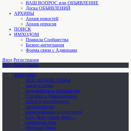
ВАШ ВОПРОС или ОБЪЯВЛЕНИЕ
Доска ОБЪЯВЛЕНИЙ
АРХИВЫ
Архив новостей
Архив опросов
ПОИСК
ИМХОДОМ
Правила Сообщества
Бизнес-интеграция
Форма связи с Админами
Вход
Регистрация
Вход
Регистрация
ФОРУМЫ
ПОСЛЕДНИЕ ТЕМЫ
земля и право
фундаменты и перекрытия
Стройка и Домовладение
стены и конструкции
электричество
коммуникации и отопление
Cад, двор, гараж, баня…
свободная тема
Местные Темы