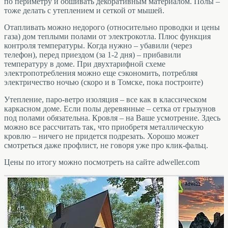
по периметру и обшивать декоративным материалом. Полы –
тоже делать с утеплением и сеткой от мышей.
Отапливать можно недорого (относительно проводки и цены
газа) дом теплыми полами от электрокотла. Плюс функция
контроля температуры. Когда нужно – убавили (через
телефон), перед приездом (за 1-2 дня) – прибавили
температуру в доме. При двухтарифной схеме
электропотребления можно еще сэкономить, потребляя
электричество ночью (скоро и в Томске, пока построите)
Утепление, паро-ветро изоляция – все как в классическом
каркасном доме. Если полы деревянные – сетка от грызунов
под полами обязательна. Кровля – на Ваше усмотрение. Здесь
можно все рассчитать так, что приобретя металлическую
кровлю – ничего не придется подрезать. Хорошо может
смотреться даже профлист, не говоря уже про клик-фальц.
Цены по итогу можно посмотреть на сайте adweller.com