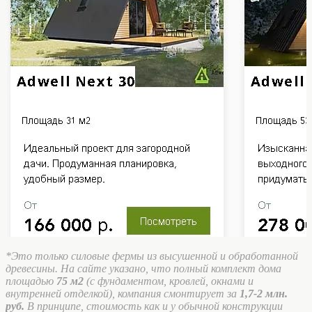
*Это только силовые фермы из высушенной и обработанной
древесины. На сайте указано, что полный комплект дома
площадью
75 м2
(с фундаментом, кровлей, окнами и
внутренней отделкой), компания смонтирует за
1,7-2 млн.
руб.
В принципе, стоимость как и у обычной конструкции