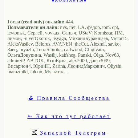
● К О Н Т А К Т Ы ●
Гости (read only) он-лайн:
444
Пользователи он-лайн:
nvs, tret, LA, федор, tom, cpt,
levtomsk, Сергей, vovkax, Саныч, UStaV, Komissar, ПМ,
лимон, SilverOkorok, lisyaga, МихаилБуракшаев, Victor15,
AleksVasilev, Belorus, AVANbI4, theCut, Alexmil, savko,
Заец, pryazhi, TerraSibirika, carlwood, Chigivara,
ОльгаДокукина, Wasilij, kaifsheg, Panski, Olga, Nov63,
adminSP, ABTOK, КсюЕрма, alex2000, даша3099,
Висариoн4, ЮрийН, Zarina, ЛеонидМаркович, Oliyshi,
marazmiki, falcon, Мульсик …
⛳ Правила Сообщества
➳ Как что тут работает
Запасной Телеграм